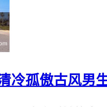
 清冷孤傲古风男