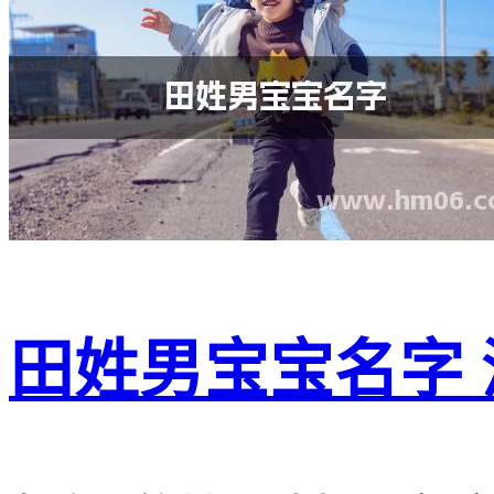
田姓男宝宝名字