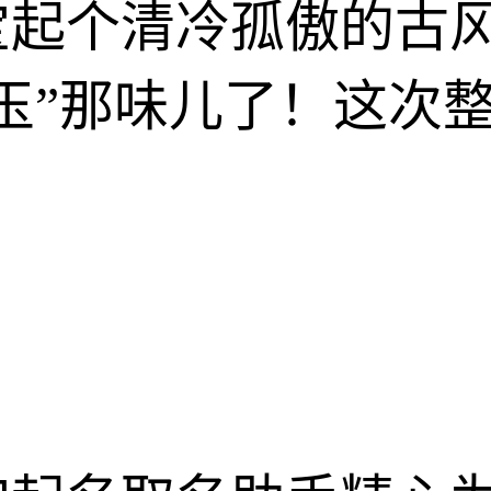
宝起个清冷孤傲的古
玉”那味儿了！这次