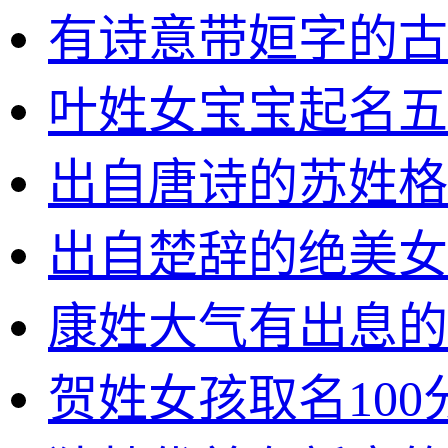
有诗意带姮字的古
叶姓女宝宝起名五
出自唐诗的苏姓格
出自楚辞的绝美女
康姓大气有出息的
贺姓女孩取名100