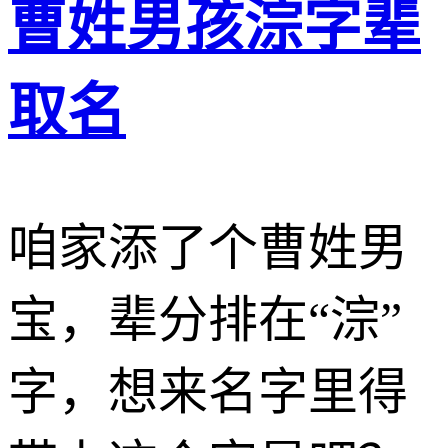
曹姓男孩淙字辈
取名
咱家添了个曹姓男
宝，辈分排在“淙”
字，想来名字里得