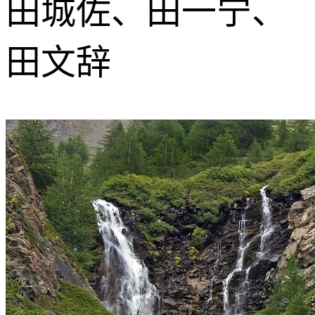
田城佐、田一宁、
田文辞