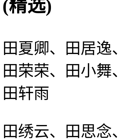
(精选)
田夏卿、田居逸、
田荣荣、田小舞、
田轩雨
田绣云、田思念、