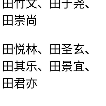
田竹文、田于尧、
田崇尚
田悦林、田圣玄、
田其乐、田景宜、
田君亦