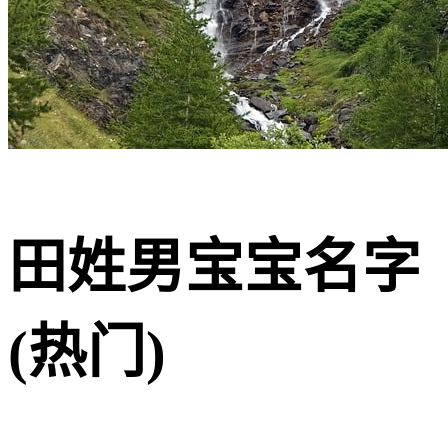
田姓男宝宝名字
(热门)