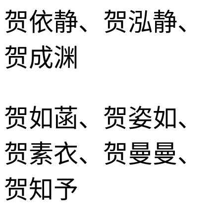
贺依静、贺泓静、
贺成渊
贺如菡、贺姿如、
贺素衣、贺曼曼、
贺知予