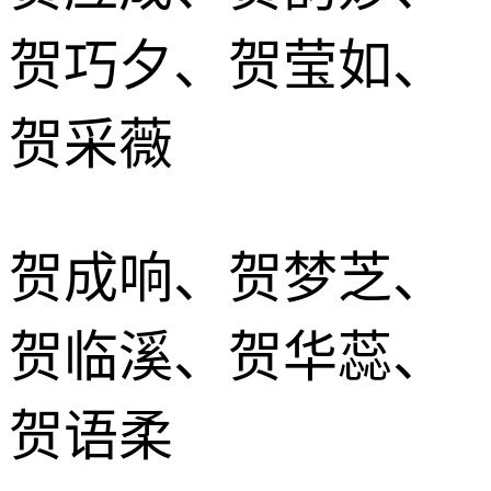
贺巧夕、贺莹如、
贺采薇
贺成响、贺梦芝、
贺临溪、贺华蕊、
贺语柔