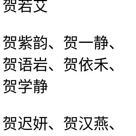
贺若艾
贺紫韵、贺一静、
贺语岩、贺依禾、
贺学静
贺迟妍、贺汉燕、