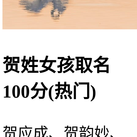
贺姓女孩取名
100分(热门)
贺应成、贺韵妙、