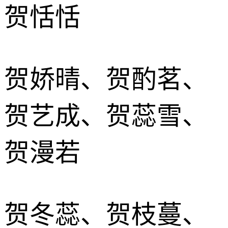
贺恬恬
贺娇晴、贺酌茗、
贺艺成、贺蕊雪、
贺漫若
贺冬蕊、贺枝蔓、