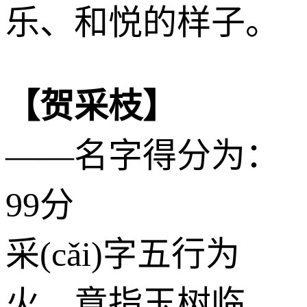
乐、和悦的样子。
【贺采枝】
——名字得分为：
99分
采(cǎi)字五行为
火
，意指玉树临