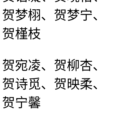
贺梦栩、贺梦宁、
贺槿枝
贺宛凌、贺柳杏、
贺诗觅、贺映柔、
贺宁馨