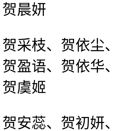
贺晨妍
贺采枝、贺依尘、
贺盈语、贺依华、
贺虞姬
贺安蕊、贺初妍、