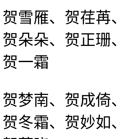
贺雪雁、贺荏苒、
贺朵朵、贺正珊、
贺一霜
贺梦南、贺成倚、
贺冬霜、贺妙如、