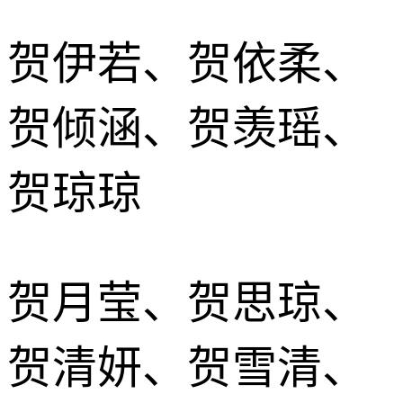
贺伊若、贺依柔、
贺倾涵、贺羡瑶、
贺琼琼
贺月莹、贺思琼、
贺清妍、贺雪清、