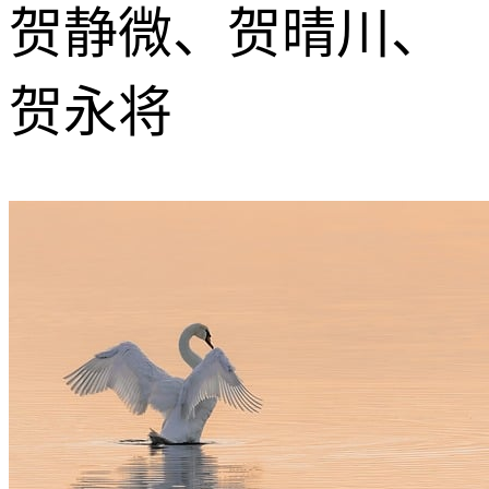
贺静微、贺晴川、
贺永将