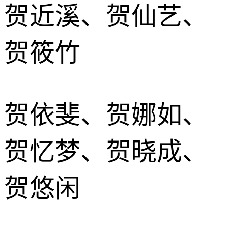
贺近溪、贺仙艺、
贺筱竹
贺依斐、贺娜如、
贺忆梦、贺晓成、
贺悠闲