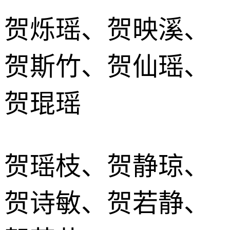
贺烁瑶、贺映溪、
贺斯竹、贺仙瑶、
贺琨瑶
贺瑶枝、贺静琼、
贺诗敏、贺若静、