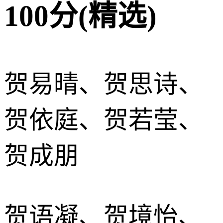
100分(精选)
贺易晴、贺思诗、
贺依庭、贺若莹、
贺成朋
贺语凝、贺境怡、