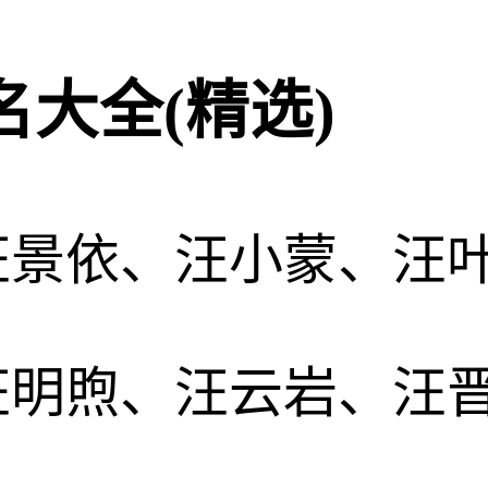
大全(精选)
汪景依、汪小蒙、汪
汪明煦、汪云岩、汪