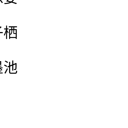
子栖
墨池