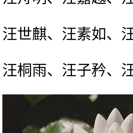
汪世麒、汪素如、
汪桐雨、汪子矜、