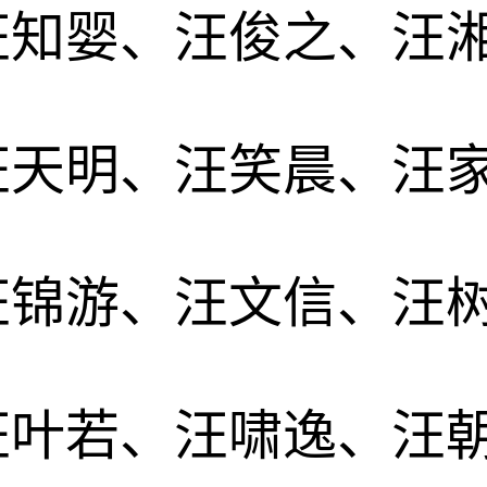
汪知婴、汪俊之、汪
汪天明、汪笑晨、汪
汪锦游、汪文信、汪
汪叶若、汪啸逸、汪