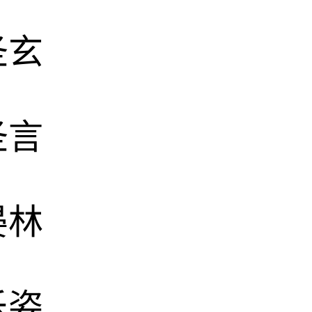
圣玄
圣言
晏林
乐姿