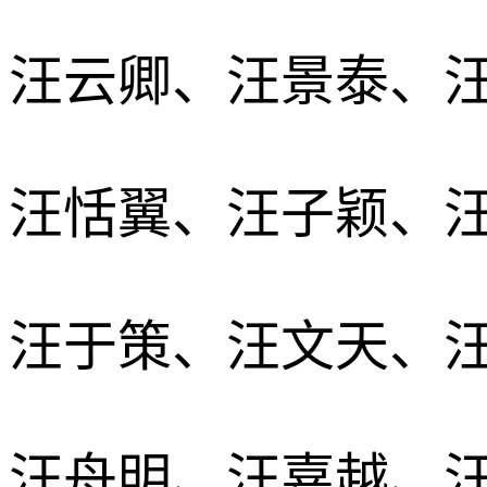
汪云卿、汪景泰、
汪恬翼、汪子颖、
汪于策、汪文天、
汪舟明、汪嘉越、