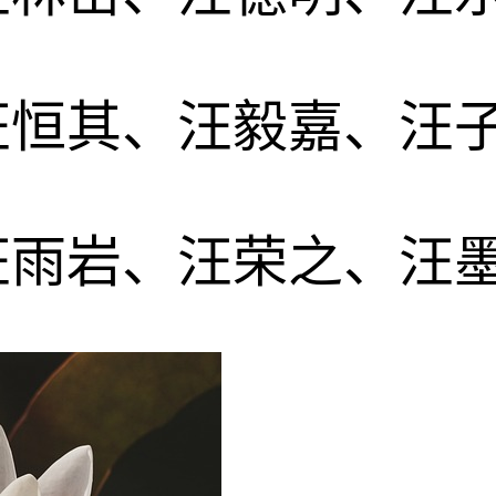
汪恒其、汪毅嘉、汪
汪雨岩、汪荣之、汪