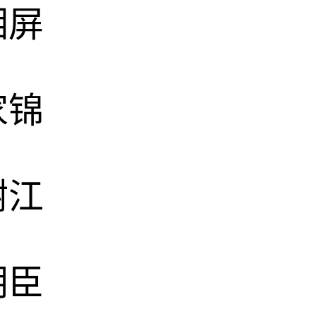
湘屏
家锦
树江
朝臣