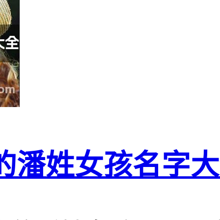
义的潘姓女孩名字