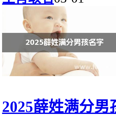
2025薛姓满分