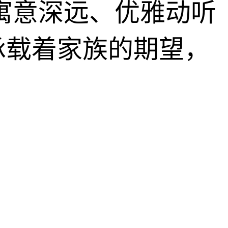
个寓意深远、优雅动听
承载着家族的期望，