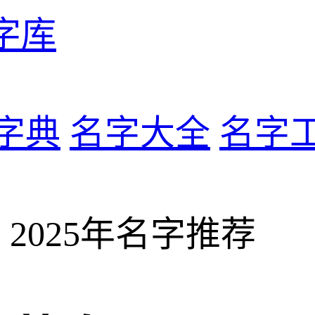
字库
字典
名字大全
名字
 2025年名字推荐