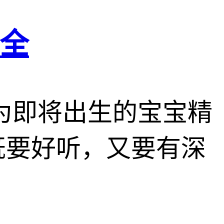
大全
始为即将出生的宝宝精
既要好听，又要有深