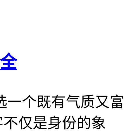
大全
挑选一个既有气质又富
字不仅是身份的象