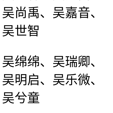
吴尚禹、吴嘉音、
吴世智
吴绵绵、吴瑞卿、
吴明启、吴乐微、
吴兮童