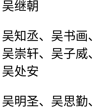
吴继朝
吴知丞、吴书画、
吴崇轩、吴子威、
吴处安
吴明圣、吴思勤、