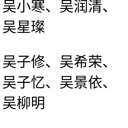
吴小寒、吴润清、
吴星璨
吴子修、吴希荣、
吴子忆、吴景依、
吴柳明