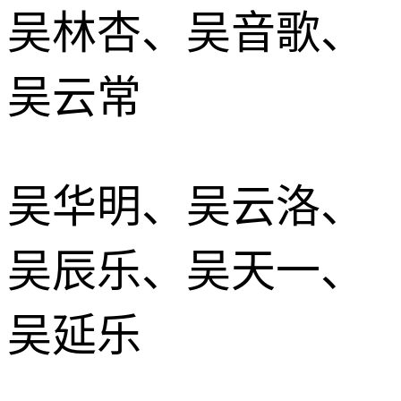
吴林杏、吴音歌、
吴云常
吴华明、吴云洛、
吴辰乐、吴天一、
吴延乐