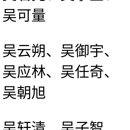
吴可量
吴云朔、吴御宇、
吴应林、吴任奇、
吴朝旭
吴轩清、吴子智、