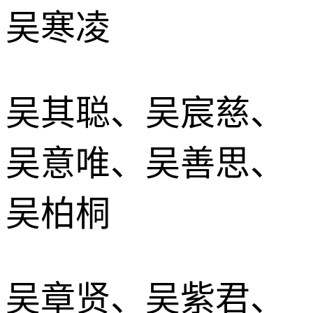
吴寒凌
吴其聪、吴宸慈、
吴意唯、吴善思、
吴柏桐
吴章贤、吴紫君、