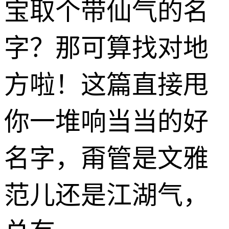
宝取个带仙气的名
字？那可算找对地
方啦！这篇直接甩
你一堆响当当的好
名字，甭管是文雅
范儿还是江湖气，