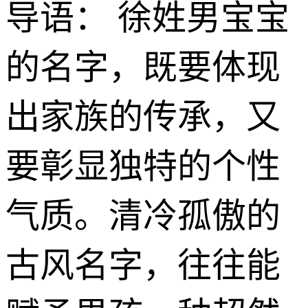
导语： 徐姓男宝宝
的名字，既要体现
出家族的传承，又
要彰显独特的个性
气质。清冷孤傲的
古风名字，往往能