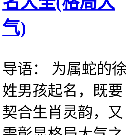
名大全(格局大
气)
导语： 为属蛇的徐
姓男孩起名，既要
契合生肖灵韵，又
需彰显格局大气之