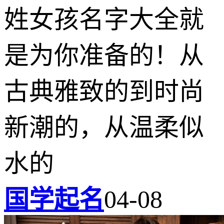
姓女孩名字大全就
是为你准备的！从
古典雅致的到时尚
新潮的，从温柔似
水的
国学起名
04-08