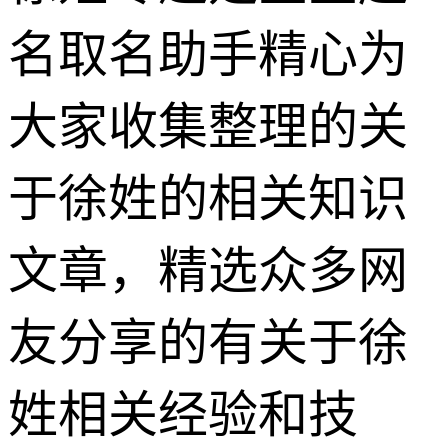
名取名助手精心为
大家收集整理的关
于徐姓的相关知识
文章，精选众多网
友分享的有关于徐
姓相关经验和技