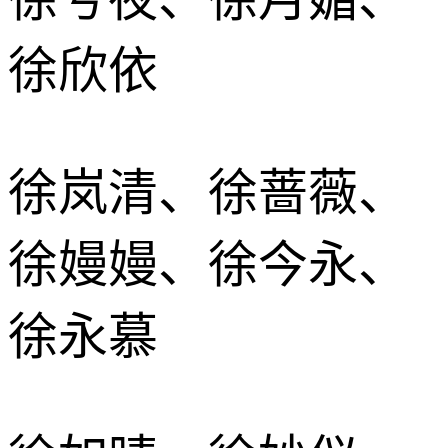
徐欣依
徐岚清、徐蔷薇、
徐嫚嫚、徐今永、
徐永慕