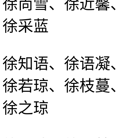
徐尚雪、徐近馨、
徐采蓝
徐知语、徐语凝、
徐若琼、徐枝蔓、
徐之琼