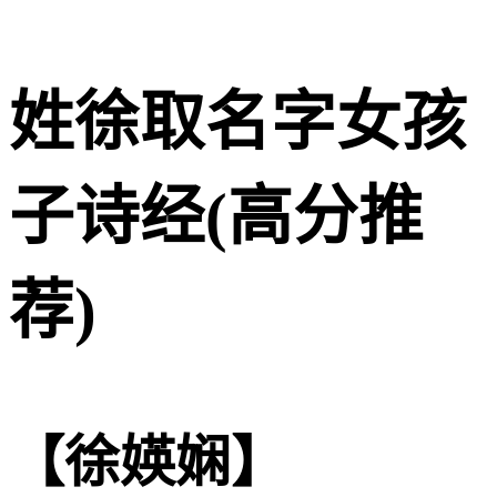
姓徐取名字女孩
子诗经(高分推
荐)
【徐媖娴】