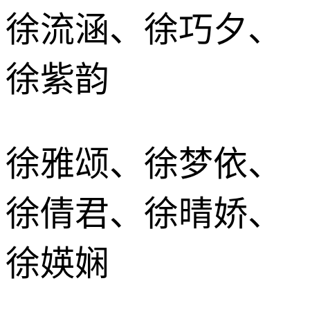
徐流涵、徐巧夕、
徐紫韵
徐雅颂、徐梦依、
徐倩君、徐晴娇、
徐媖娴