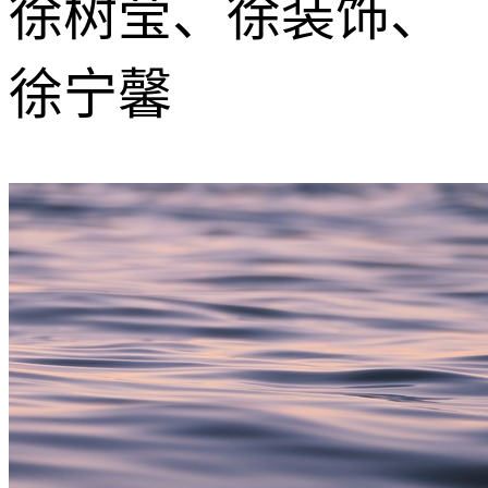
徐树莹、徐装饰、
徐宁馨