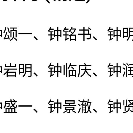
钟颂一、钟铭书、钟
钟岩明、钟临庆、钟
钟盛一、钟景澈、钟