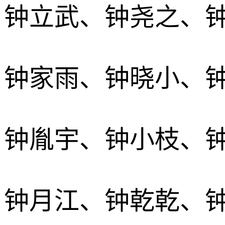
钟立武、钟尧之、
钟家雨、钟晓小、
钟胤宇、钟小枝、
钟月江、钟乾乾、