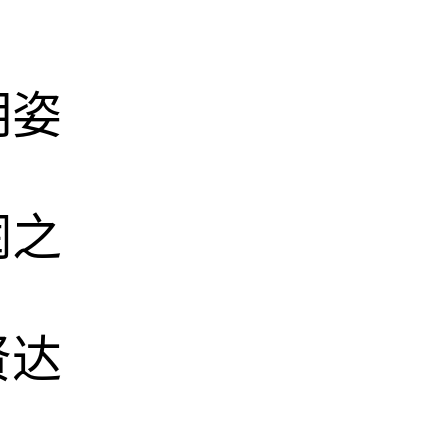
明姿
润之
贤达