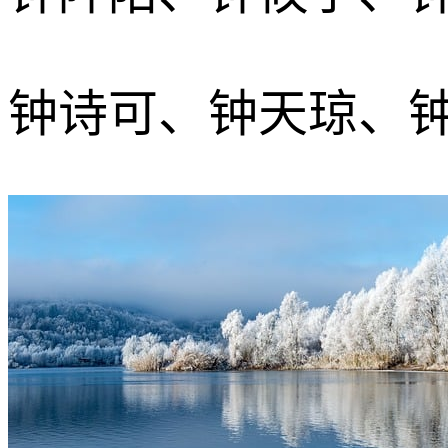
钟诗可、钟天琼、