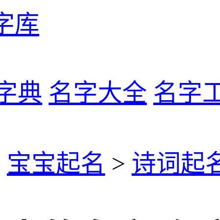
字库
字典
名字大全
名字
>
宝宝起名
>
诗词起