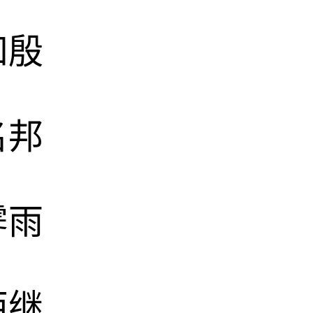
知殷
名邦
霁雨
西继