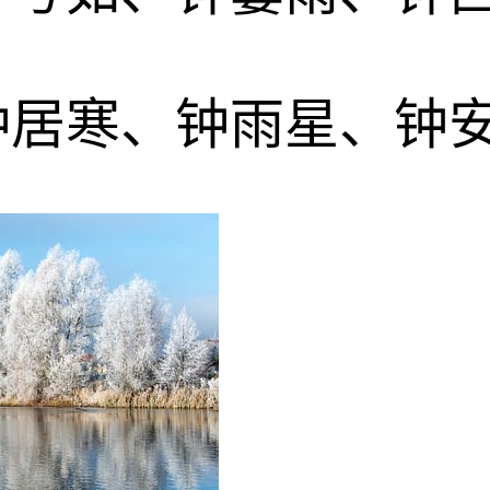
钟居寒、钟雨星、钟