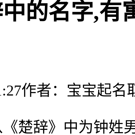
中的名字,有
:27
作者：宝宝起名
从《楚辞》中为钟姓