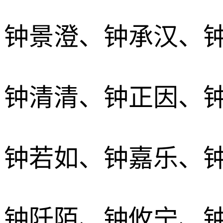
钟景澄、钟承汉、
钟清清、钟正因、
钟若如、钟嘉乐、
钟阡陌、钟攸宁、