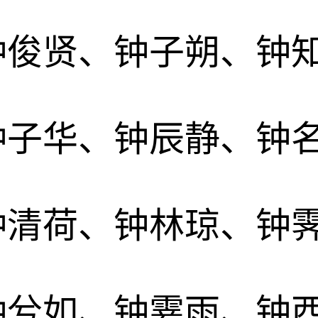
钟俊贤、钟子朔、钟
钟子华、钟辰静、钟
钟清荷、钟林琼、钟
钟兮如、钟霎雨、钟