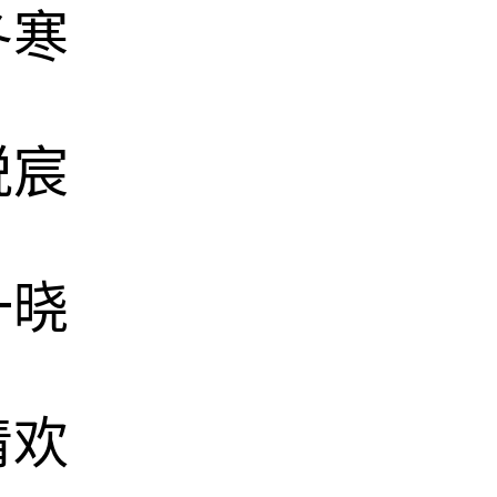
冬寒
悦宸
一晓
清欢