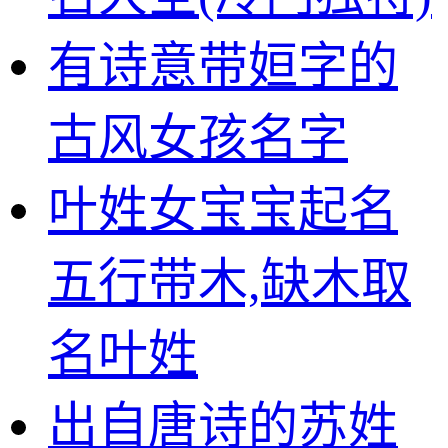
有诗意带姮字的
古风女孩名字
叶姓女宝宝起名
五行带木,缺木取
名叶姓
出自唐诗的苏姓