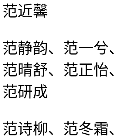
范近馨
范静韵、范一兮、
范晴舒、范正怡、
范研成
范诗柳、范冬霜、