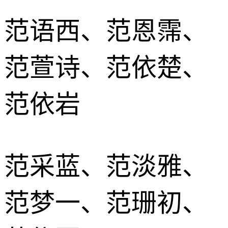
范语西、范恩霈、
范萱诗、范依楚、
范依岩
范采蓝、范淡雅、
范梦一、范珊初、