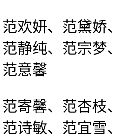
范欢妍、范黛娇、
范静纯、范宗梦、
范意馨
范寄馨、范杏枝、
范诗敏、范宜雪、