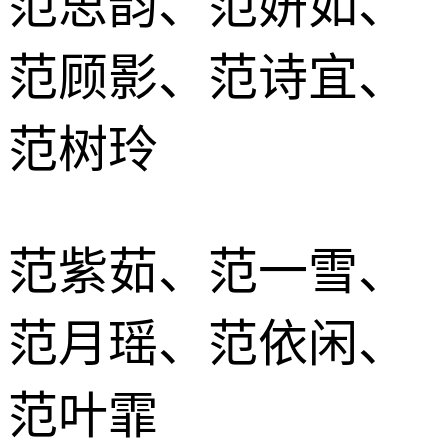
范思韵、范妍如、
范顾影、范诗宜、
范树玲
范紫茹、范一雪、
范月瑶、范依闲、
范叶霏