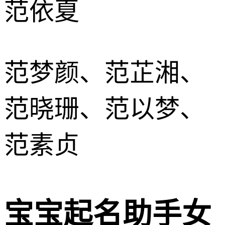
范依夏
范梦颜、范芷湘、
范晓珊、范以梦、
范素贞
宝宝起名助手女