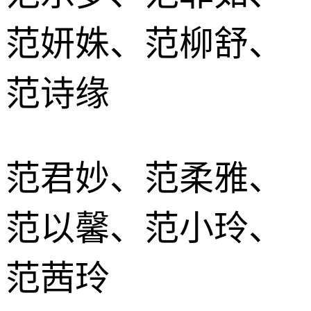
范妍姝、范柳舒、
范诗缘
范君妙、范柔雅、
范以馨、范小玲、
范茜玲