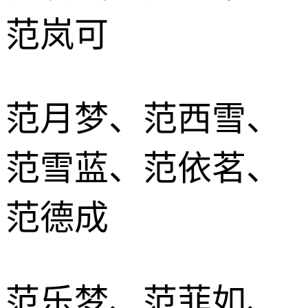
范岚可
范月梦、范西雪、
范雪蓝、范依茗、
范德成
范乐梦、范菲如、