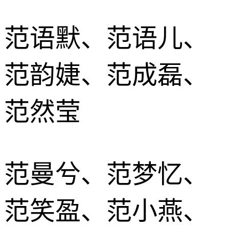
范语默、范语儿、
范韵婕、范成磊、
范然莹
范曼兮、范梦忆、
范笑盈、范小燕、