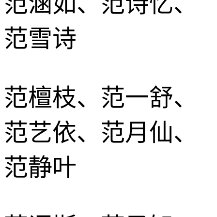
范涵如、范诗忆、
范雪诗
范檀枝、范一舒、
范艺依、范月仙、
范静叶