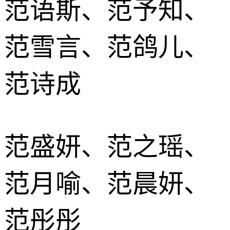
范语斯、范予知、
范雪言、范鸽儿、
范诗成
范盛妍、范之瑶、
范月喻、范晨妍、
范彤彤