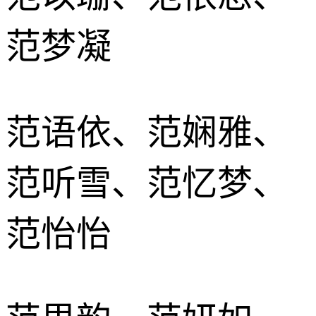
范梦凝
范语依、范娴雅、
范听雪、范忆梦、
范怡怡