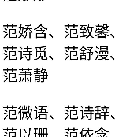
范娇含、范致馨、
范诗觅、范舒漫、
范萧静
范微语、范诗辞、
范以珊、范依念、