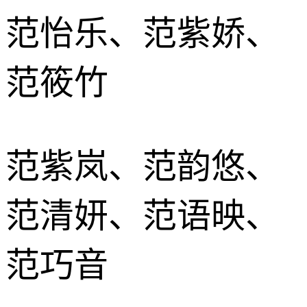
范怡乐、范紫娇、
范筱竹
范紫岚、范韵悠、
范清妍、范语映、
范巧音