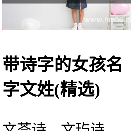
带诗字的女孩名
字文姓(精选)
文荟诗、文玙诗、