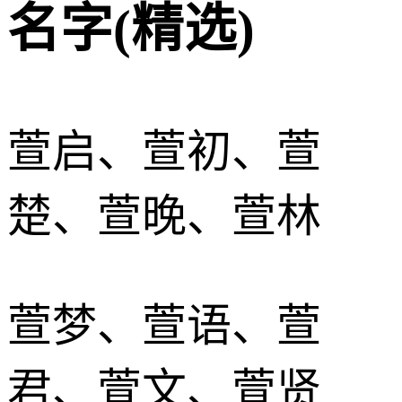
名字(精选)
萱启、萱初、萱
楚、萱晚、萱林
萱梦、萱语、萱
君、萱文、萱贤