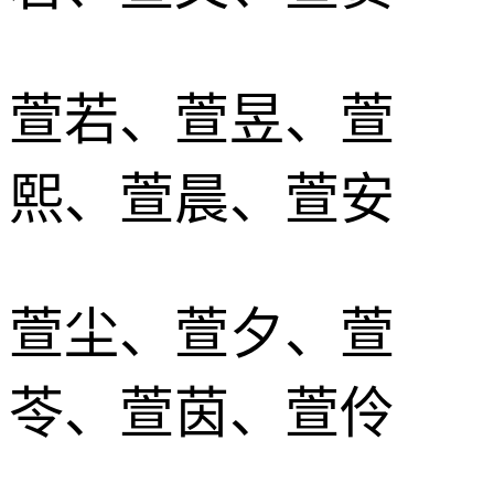
萱若、萱昱、萱
熙、萱晨、萱安
萱尘、萱夕、萱
苓、萱茵、萱伶