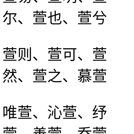
尔、萱也、萱兮
萱则、萱可、萱
然、萱之、慕萱
唯萱、沁萱、纾