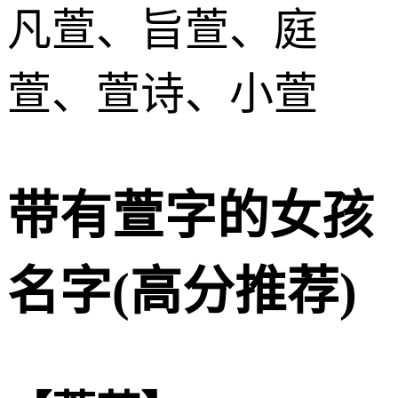
凡萱、旨萱、庭
萱、萱诗、小萱
带有萱字的女孩
名字(高分推荐)