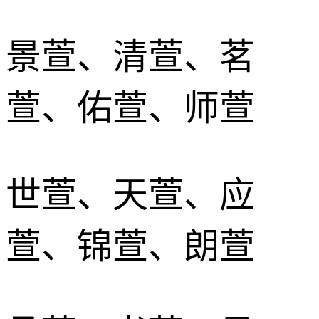
景萱、清萱、茗
萱、佑萱、师萱
世萱、天萱、应
萱、锦萱、朗萱