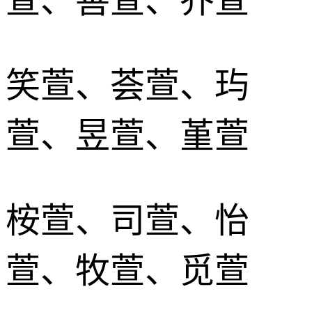
萱、善萱、乔萱
笑萱、荟萱、玙
萱、昱萱、堇萱
桉萱、司萱、怡
萱、牧萱、觅萱