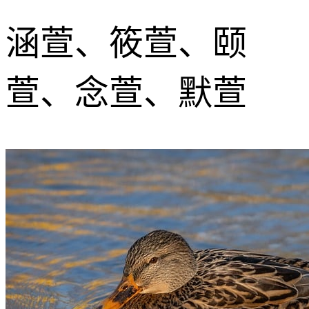
涵萱、筱萱、颐
萱、念萱、默萱