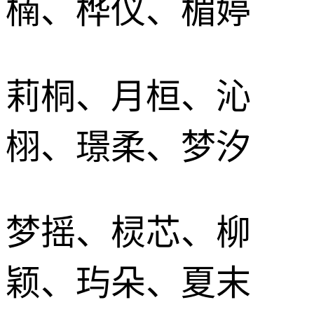
楠、桦仪、楣婷
莉桐、月桓、沁
栩、璟柔、梦汐
梦摇、棂芯、柳
颖、玙朵、夏末