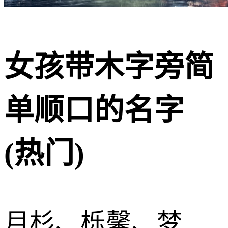
女孩带木字旁简
单顺口的名字
(热门)
月杉、栎馨、梦