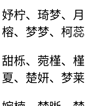
妤柠、琦梦、月
榕、梦梦、柯蕊
甜栎、菀槿、槿
夏、楚妍、梦莱