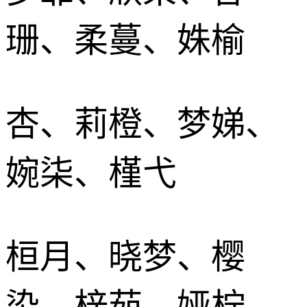
珊、柔蔓、姝榆
杏、莉橙、梦娣、
婉柒、槿弋
桓月、晓梦、樱
染、梓茹、娅柠