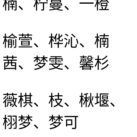
楠、柠蔓、一橙
榆萱、桦沁、楠
茜、梦雯、馨杉
薇棋、枝、楸堰、
栩梦、梦可