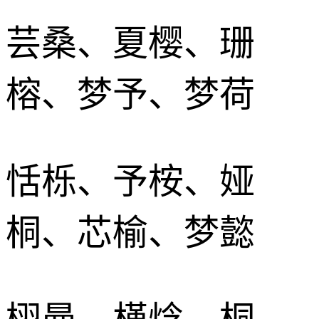
芸桑、夏樱、珊
榕、梦予、梦荷
恬栎、予桉、娅
桐、芯榆、梦懿