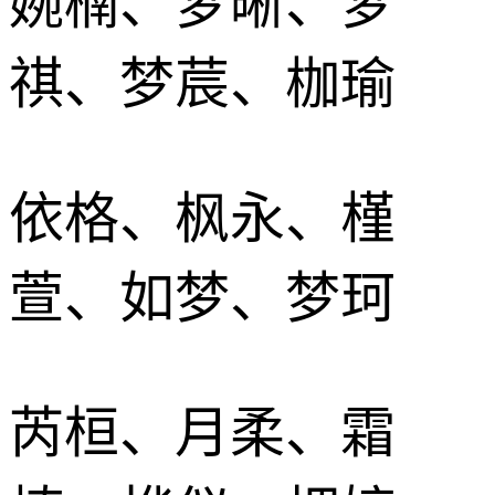
婉楠、梦晰、梦
祺、梦莀、枷瑜
依格、枫永、槿
萱、如梦、梦珂
芮桓、月柔、霜