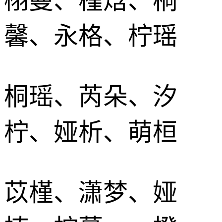
栩曼、槿焓、桐
馨、永格、柠瑶
桐瑶、芮朵、汐
柠、娅析、萌桓
苡槿、潇梦、娅