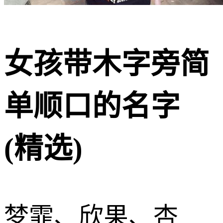
女孩带木字旁简
单顺口的名字
(精选)
梦霏、欣果、杏