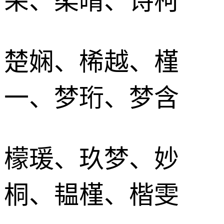
朵、柔晴、诗柯
楚娴、桸越、槿
一、梦珩、梦含
檬瑗、玖梦、妙
桐、韫槿、楷雯