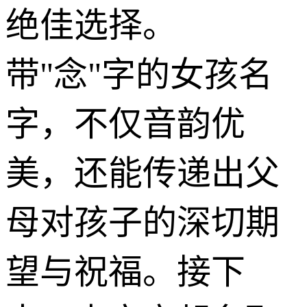
绝佳选择。
带"念"字的女孩名
字，不仅音韵优
美，还能传递出父
母对孩子的深切期
望与祝福。接下