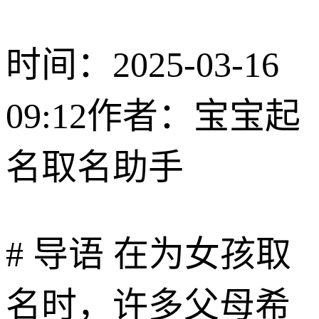
时间：2025-03-16
09:12
作者：宝宝起
名取名助手
# 导语 在为女孩取
名时，许多父母希