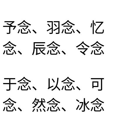
予念、羽念、忆
念、辰念、令念
于念、以念、可
念、然念、冰念