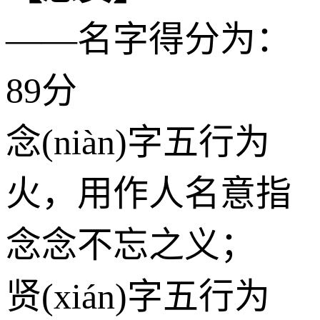
——名字得分为：
89分
念(niàn)字五行为
火
，用作人名意指
念念不忘之义；
贤(xián)字五行为