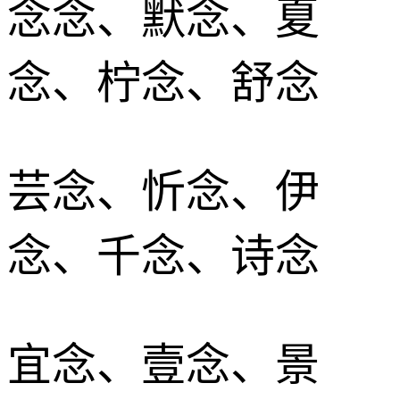
念念、默念、夏
念、柠念、舒念
芸念、忻念、伊
念、千念、诗念
宜念、壹念、景