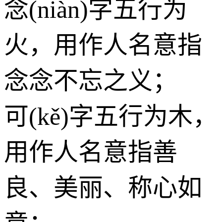
念(niàn)字五行为
火
，用作人名意指
念念不忘之义；
可(kě)字五行为
木
，
用作人名意指善
良、美丽、称心如