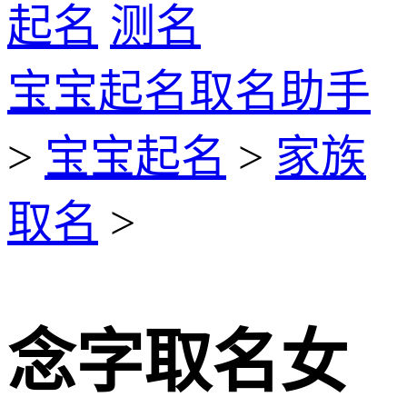
起名
测名
宝宝起名取名助手
>
宝宝起名
>
家族
取名
>
念字取名女