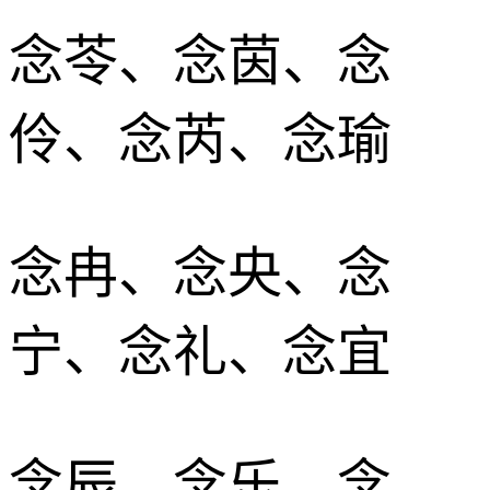
念苓、念茵、念
伶、念芮、念瑜
念冉、念央、念
宁、念礼、念宜
念辰、念乐、念