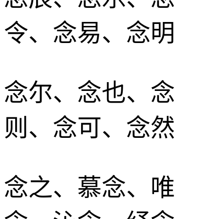
令、念易、念明
念尔、念也、念
则、念可、念然
念之、慕念、唯