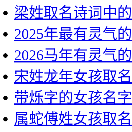
梁姓取名诗词中的
2025年最有灵气
2026马年有灵气
宋姓龙年女孩取名
带烁字的女孩名字
属蛇傅姓女孩取名