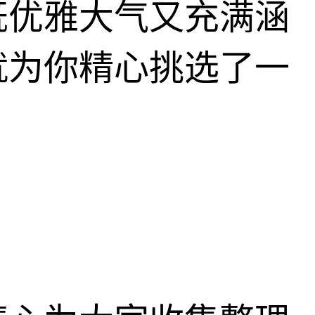
既优雅大气又充满涵
就为你精心挑选了一