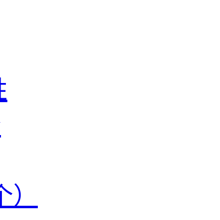
姓
全
个）