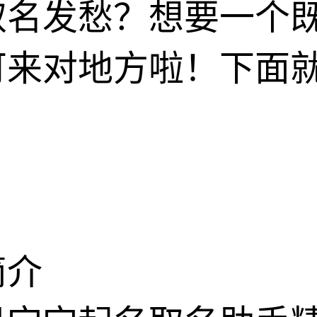
取名发愁？想要一个
可来对地方啦！下面
简介