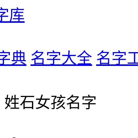
字库
字典
名字大全
名字
> 姓石女孩名字