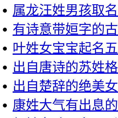
属龙汪姓男孩取名
有诗意带姮字的古
叶姓女宝宝起名五
出自唐诗的苏姓格
出自楚辞的绝美女
康姓大气有出息的