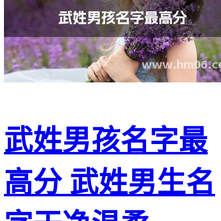
武姓男孩名字最
高分 武姓男生名