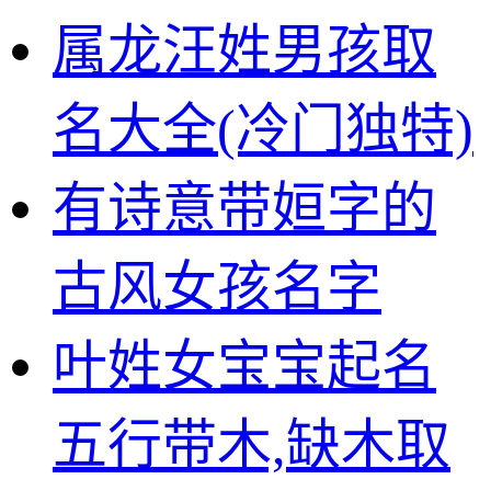
属龙汪姓男孩取
名大全(冷门独特)
有诗意带姮字的
古风女孩名字
叶姓女宝宝起名
五行带木,缺木取