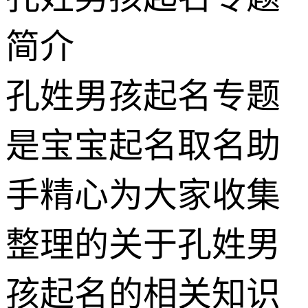
简介
孔姓男孩起名专题
是宝宝起名取名助
手精心为大家收集
整理的关于孔姓男
孩起名的相关知识