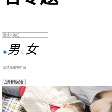
男
女
立即智能起名