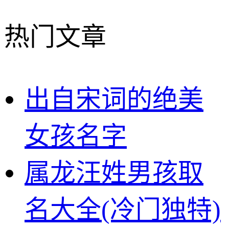
热门文章
出自宋词的绝美
女孩名字
属龙汪姓男孩取
名大全(冷门独特)