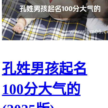
孔姓男孩起名
100分大气的