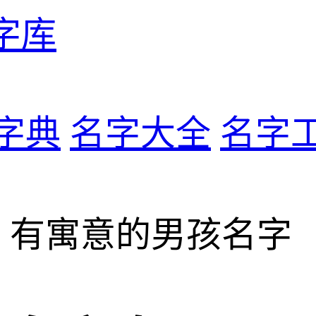
字库
字典
名字大全
名字
> 有寓意的男孩名字