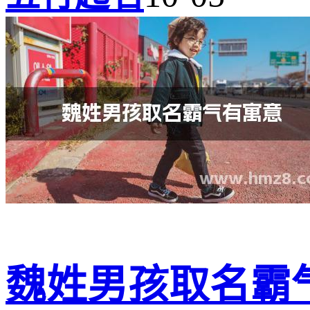
魏姓男孩取名霸