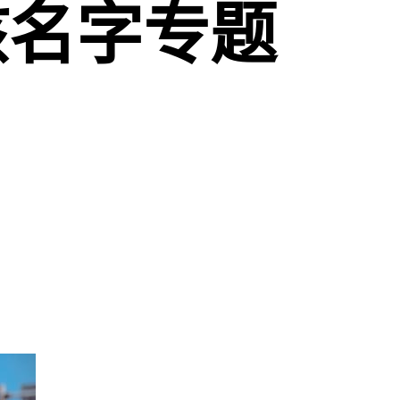
孩名字专题