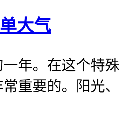
简单大气
的一年。在这个特殊
非常重要的。阳光、