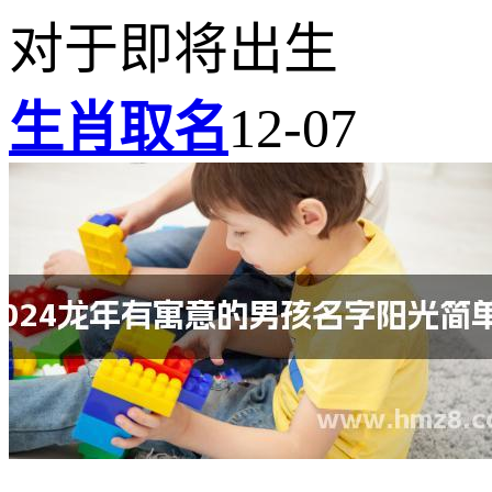
对于即将出生
生肖取名
12-07