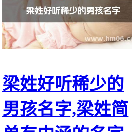
梁姓好听稀少的
男孩名字,梁姓简