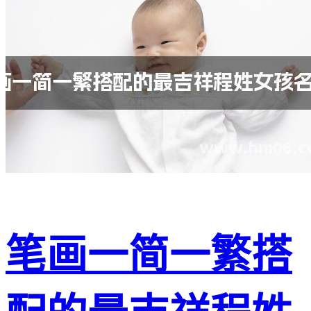
笔画一简一繁搭