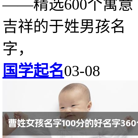
——精选600个寓意
吉祥的于姓男孩名
字，
国学起名
03-08