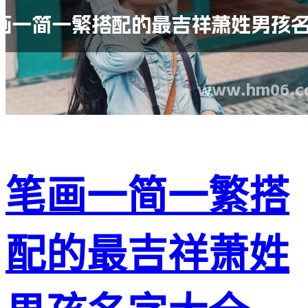
笔画一简一繁搭
配的最吉祥萧姓