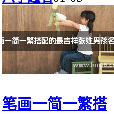
笔画一简一繁搭