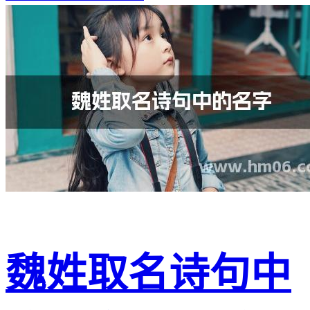
魏姓取名诗句中