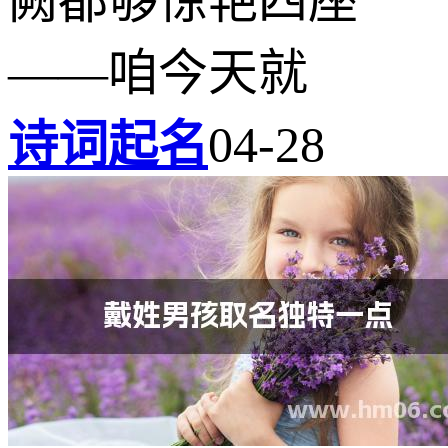
阙都够惊艳四座
——咱今天就
诗词起名
04-28