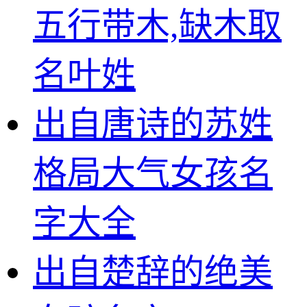
五行带木,缺木取
名叶姓
出自唐诗的苏姓
格局大气女孩名
字大全
出自楚辞的绝美