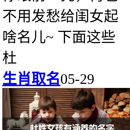
不用发愁给闺女起
啥名儿~ 下面这些
杜
生肖取名
05-29