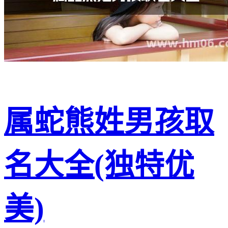
属蛇熊姓男孩取
名大全(独特优
美)