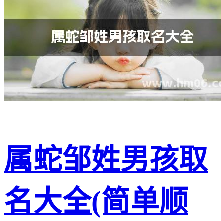
属蛇邹姓男孩取
名大全(简单顺