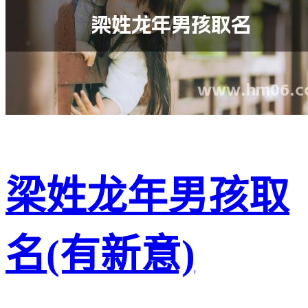
梁姓龙年男孩取
名(有新意)