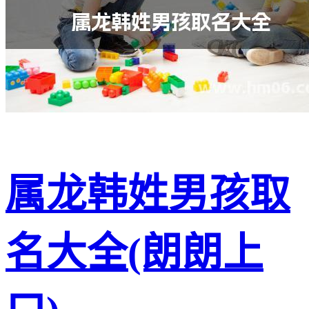
属龙韩姓男孩取
名大全(朗朗上