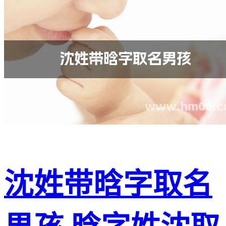
沈姓带晗字取名