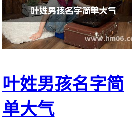
叶姓男孩名字简
单大气