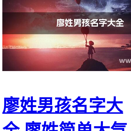
廖姓男孩名字大
全,廖姓简单大气