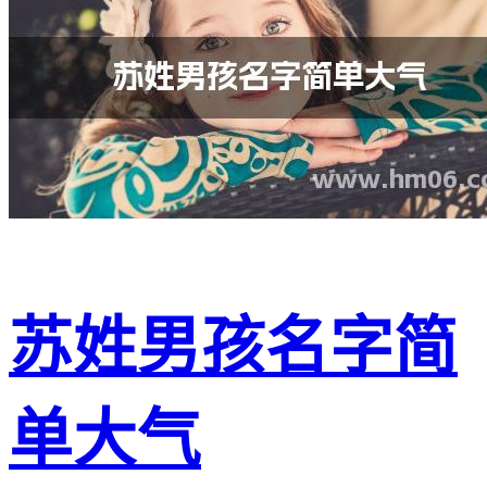
苏姓男孩名字简
单大气