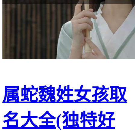
属蛇魏姓女孩取
名大全(独特好