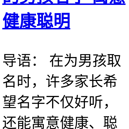
健康聪明
导语： 在为男孩取
名时，许多家长希
望名字不仅好听，
还能寓意健康、聪