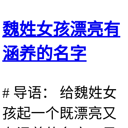
魏姓女孩漂亮有
涵养的名字
# 导语： 给魏姓女
孩起一个既漂亮又