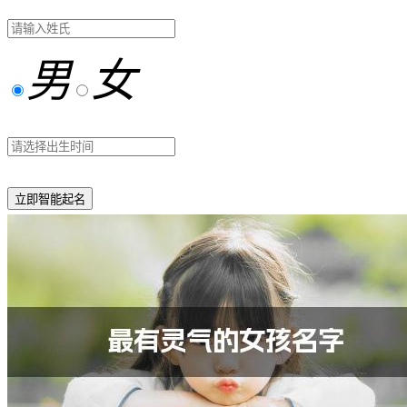
男
女
立即智能起名