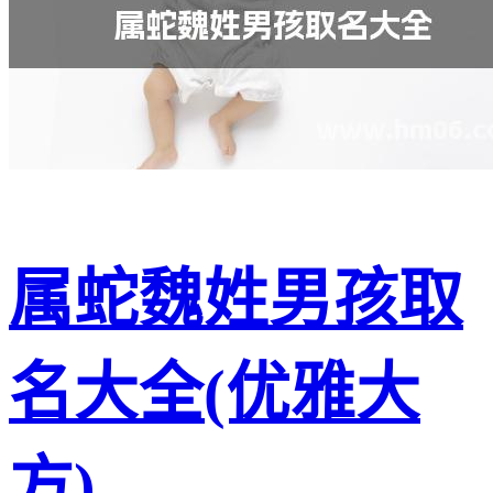
属蛇魏姓男孩取
名大全(优雅大
方)