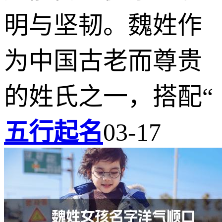
明与坚韧。魏姓作
为中国古老而尊贵
的姓氏之一，搭配“
五行起名
03-17