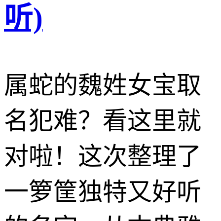
听)
属蛇的魏姓女宝取
名犯难？看这里就
对啦！这次整理了
一箩筐独特又好听