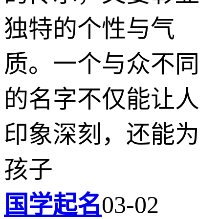
独特的个性与气
质。一个与众不同
的名字不仅能让人
印象深刻，还能为
孩子
国学起名
03-02