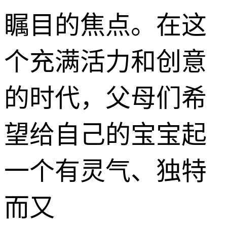
瞩目的焦点。在这
个充满活力和创意
的时代，父母们希
望给自己的宝宝起
一个有灵气、独特
而又