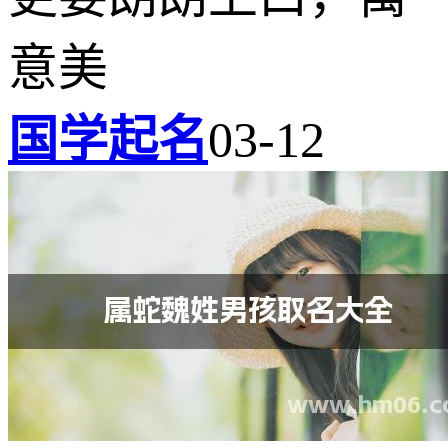
意美
国学起名
03-12