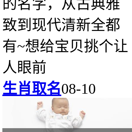
的名字，从古典雅
致到现代清新全都
有~想给宝贝挑个让
人眼前
生肖取名
08-10