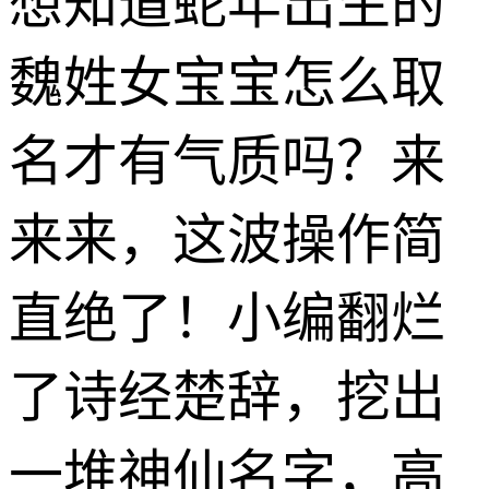
想知道蛇年出生的
魏姓女宝宝怎么取
名才有气质吗？来
来来，这波操作简
直绝了！小编翻烂
了诗经楚辞，挖出
一堆神仙名字，高