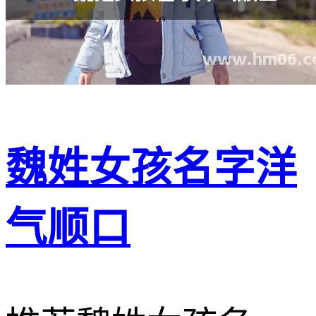
魏姓女孩名字洋
气顺口