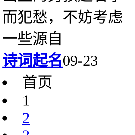
而犯愁，不妨考虑
一些源自
诗词起名
09-23
首页
1
2