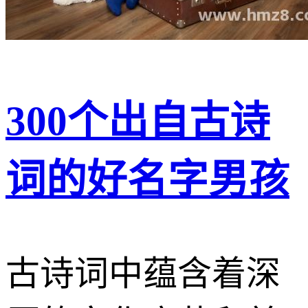
300个出自古诗
词的好名字男孩
古诗词中蕴含着深