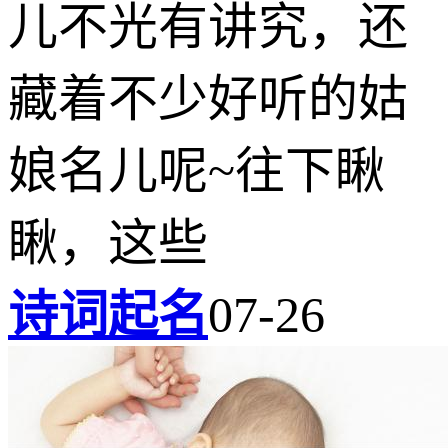
儿不光有讲究，还
藏着不少好听的姑
娘名儿呢~往下瞅
瞅，这些
诗词起名
07-26