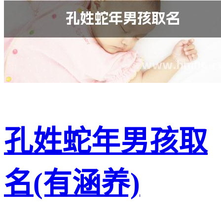
孔姓蛇年男孩取
名(有涵养)