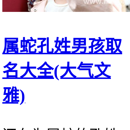
属蛇孔姓男孩取
名大全(大气文
雅)