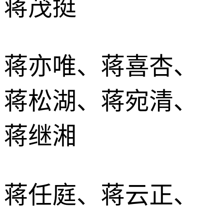
蒋茂挺
蒋亦唯、蒋喜杏、
蒋松湖、蒋宛清、
蒋继湘
蒋任庭、蒋云正、