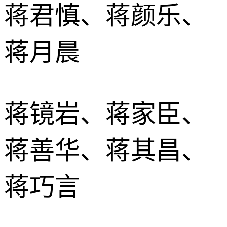
蒋君慎、蒋颜乐、
蒋月晨
蒋镜岩、蒋家臣、
蒋善华、蒋其昌、
蒋巧言