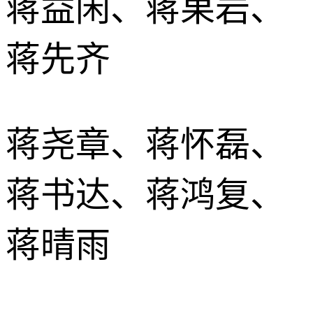
蒋益闲、蒋果岩、
蒋先齐
蒋尧章、蒋怀磊、
蒋书达、蒋鸿复、
蒋晴雨