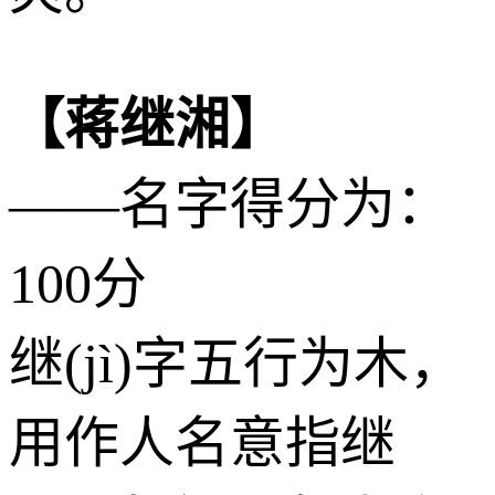
【蒋继湘】
——名字得分为：
100分
继(jì)字五行为
木
，
用作人名意指继