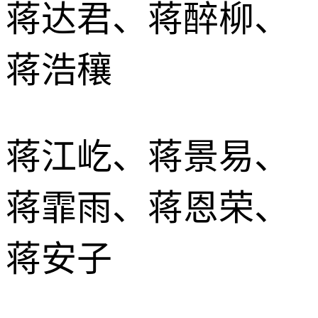
蒋达君、蒋醉柳、
蒋浩穰
蒋江屹、蒋景易、
蒋霏雨、蒋恩荣、
蒋安子