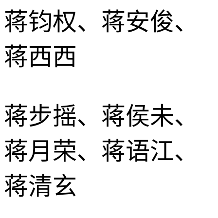
蒋钧权、蒋安俊、
蒋西西
蒋步摇、蒋侯未、
蒋月荣、蒋语江、
蒋清玄