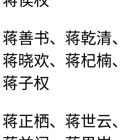
蒋侯权
蒋善书、蒋乾清、
蒋晓欢、蒋杞楠、
蒋子权
蒋正栖、蒋世云、