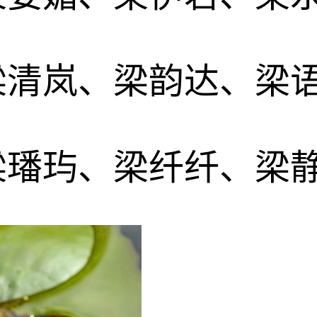
梁清岚、梁韵达、梁
梁璠玙、梁纤纤、梁