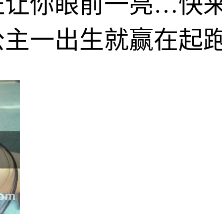
证让你眼前一亮…快
公主一出生就赢在起