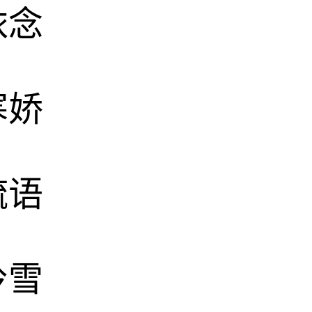
依念
寒娇
疏语
怜雪