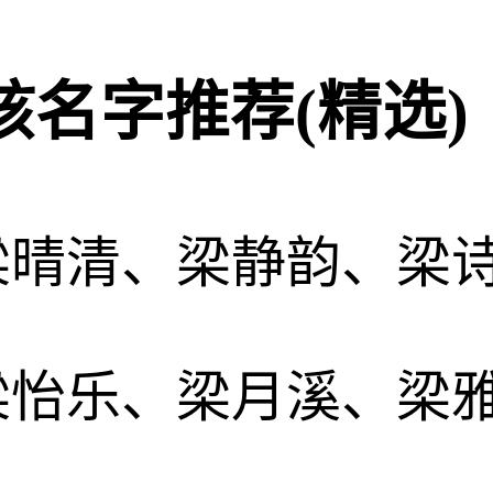
名字推荐(精选)
梁晴清、梁静韵、梁
梁怡乐、梁月溪、梁