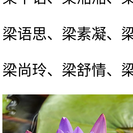
梁语思、梁素凝、
梁尚玲、梁舒情、