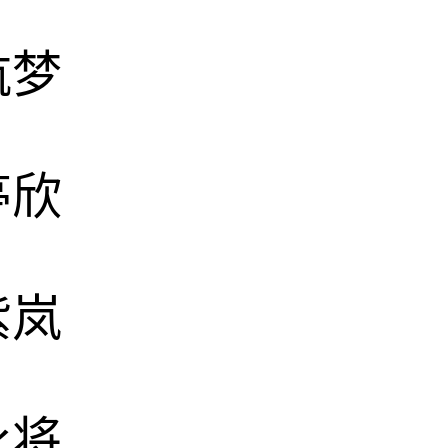
航梦
亭欣
紫岚
永将