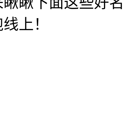
来瞅瞅下面这些好名
跑线上！