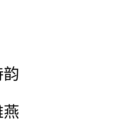
诗韵
雅燕