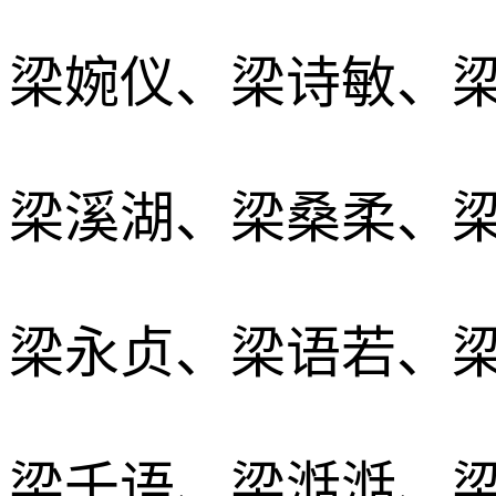
梁婉仪、梁诗敏、
梁溪湖、梁桑柔、
梁永贞、梁语若、
梁千语、梁湉湉、