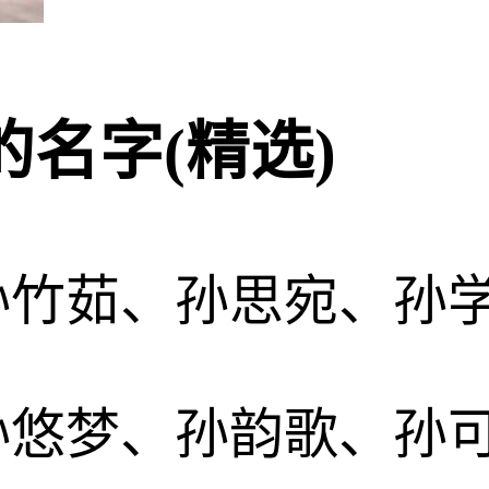
名字(精选)
孙竹茹、孙思宛、孙
孙悠梦、孙韵歌、孙