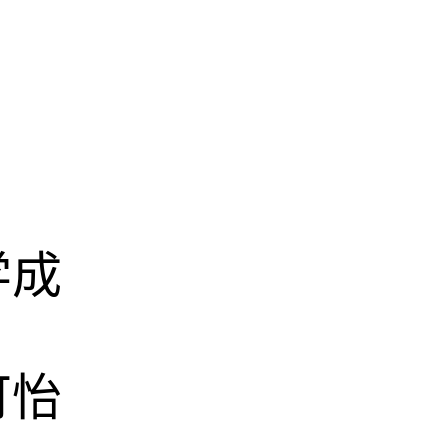
学成
可怡