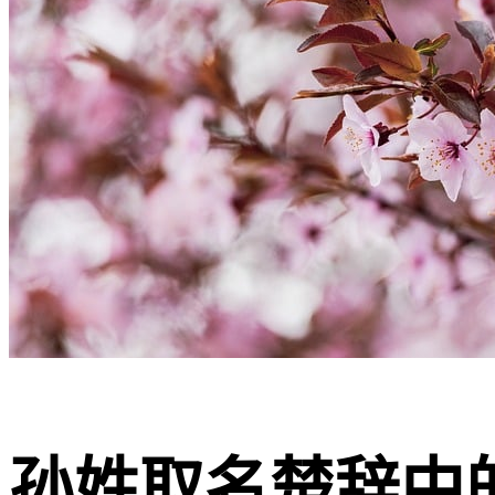
孙姓取名楚辞中的