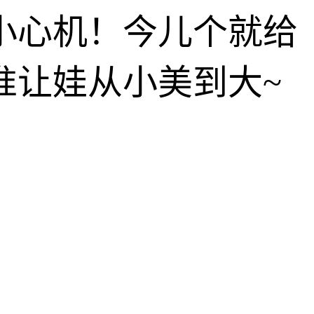
小心机！今儿个就给
准让娃从小美到大~