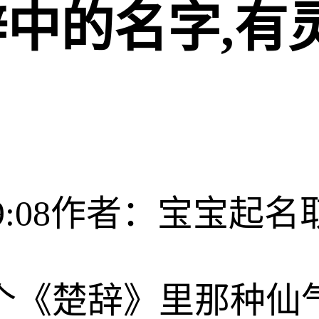
中的名字,有
:08
作者：宝宝起名
个《楚辞》里那种仙