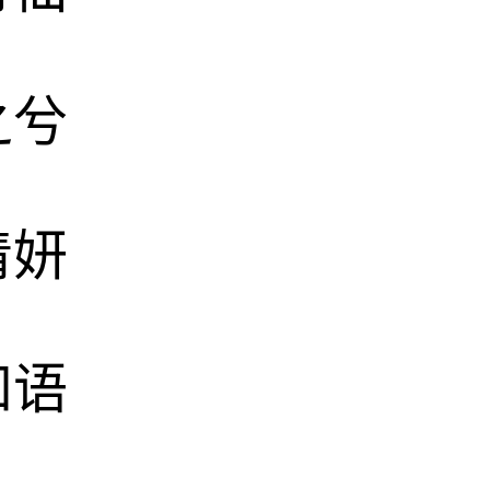
之兮
清妍
知语