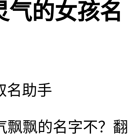
灵气的女孩名
取名助手
气飘飘的名字不？翻