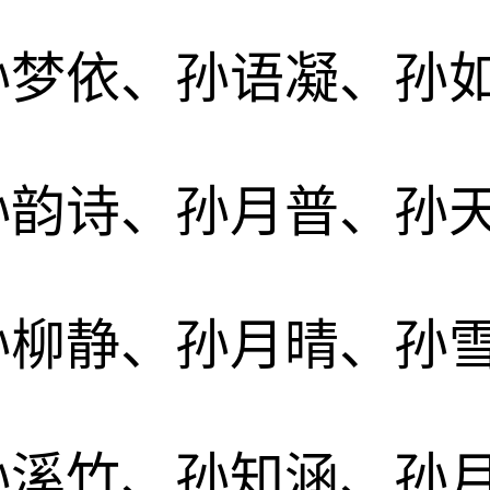
孙梦依、孙语凝、孙
孙韵诗、孙月普、孙
孙柳静、孙月晴、孙
孙溪竹、孙知涵、孙