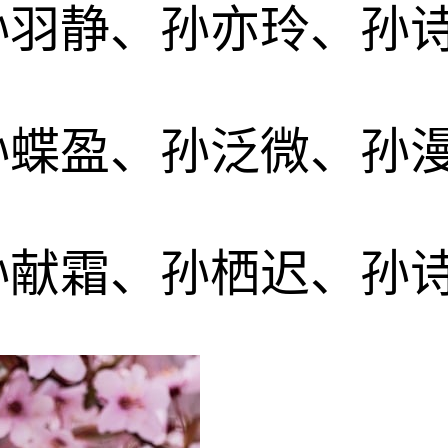
孙羽静、孙亦玲、孙
孙蝶盈、孙泛微、孙
孙献霜、孙栖迟、孙