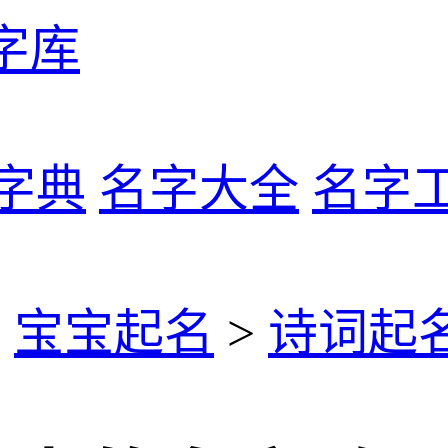
字库
字典
名字大全
名字
>
宝宝起名
>
诗词起