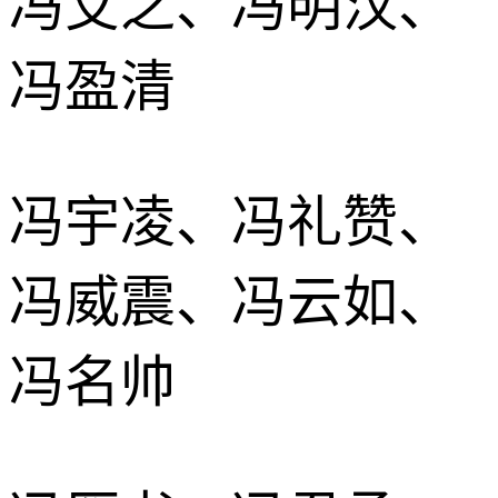
冯艾之、冯明汉、
冯盈清
冯宇凌、冯礼赞、
冯威震、冯云如、
冯名帅