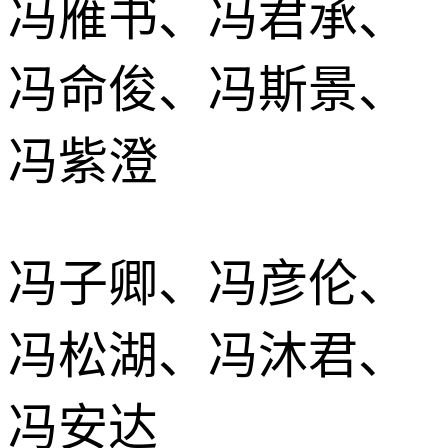
冯雁书、冯君承、
冯命俊、冯斯景、
冯紫澄
冯子卿、冯彦伦、
冯松湖、冯沐君、
冯安达