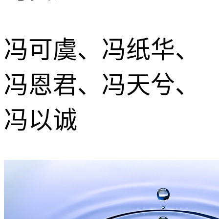
冯可虞、冯纸华、
冯恩君、冯天兮、
冯以诚