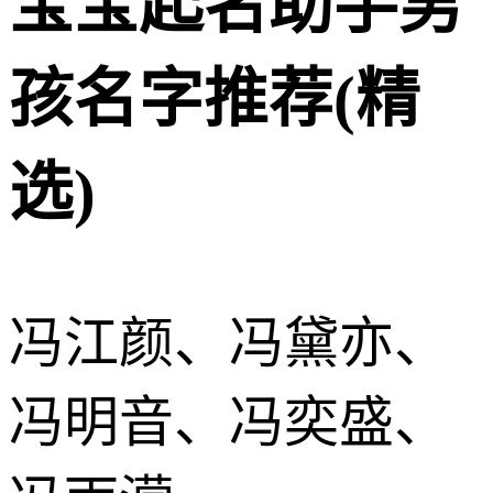
宝宝起名助手男
孩名字推荐(精
选)
冯江颜、冯黛亦、
冯明音、冯奕盛、