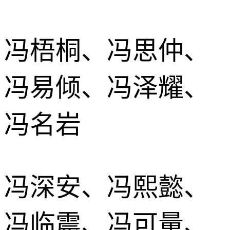
冯梧桐、冯思仲、
冯易倾、冯泽耀、
冯名岩
冯深安、冯熙懿、
冯临震、冯可量、