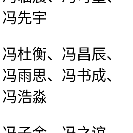
冯先宇
冯杜衡、冯昌辰、
冯雨思、冯书成、
冯浩淼