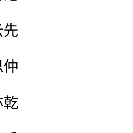
云先
思仲
亦乾