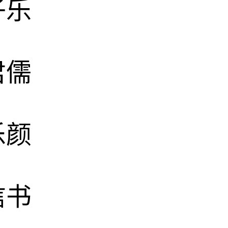
子乐
君儒
乐颜
信书