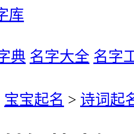
字库
字典
名字大全
名字
>
宝宝起名
>
诗词起