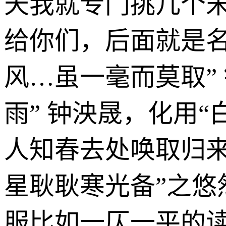
天我就专门挑几个
给你们，后面就是名
风…虽一毫而莫取”
雨” 钟泱晟，化用“
人知春去处唤取归来
星耿耿寒光备”之悠
服比如一仄一平的