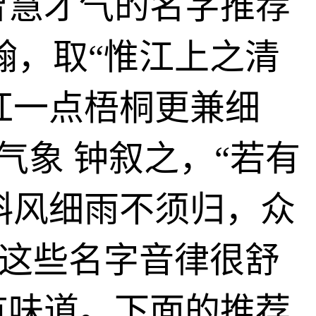
智慧才气的名字推荐
翰，取“惟江上之清
红一点梧桐更兼细
气象 钟叙之，“若有
斜风细雨不须归，众
 这些名字音律很舒
有味道。下面的推荐