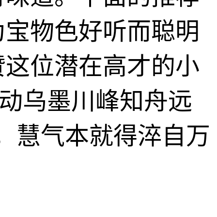
为宝物色好听而聪明
赞这位潜在高才的小
音动乌墨川峰知舟远
，慧气本就得淬自万