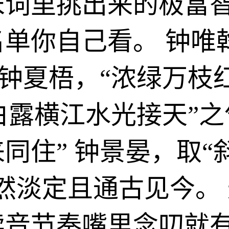
宋词里挑出来的极富
单你自己看。 钟唯
 钟夏梧，“浓绿万枝
白露横江水光接天”之
同住” 钟景晏，取“
然淡定且通古见今。
读音节奏嘴里念叨就