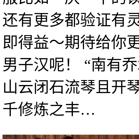
还有更多都验证有
即得益～期待给你
男子汉呢！ “南有
山云闭石流琴且开
千修炼之丰…