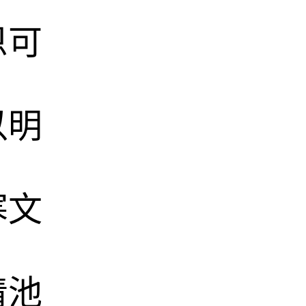
恩可
以明
寒文
清池