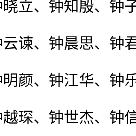
钟晓立、钟知殷、钟
钟云谏、钟晨思、钟
钟明颜、钟江华、钟
钟越琛、钟世杰、钟