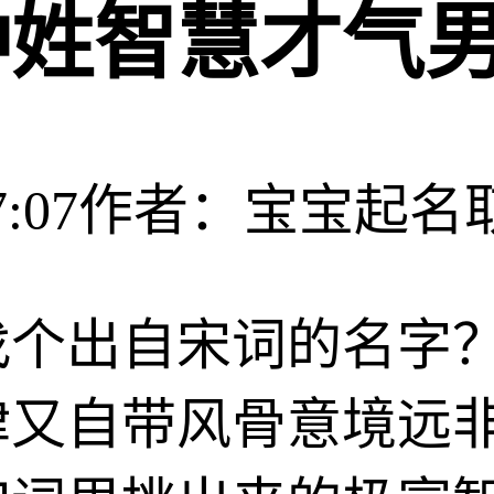
钟姓智慧才气
:07
作者：宝宝起名
找个出自宋词的名字
律又自带风骨意境远