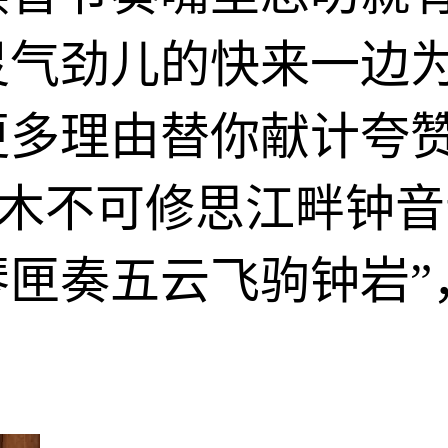
灵气劲儿的快来一边
更多理由替你献计夸
乔木不可修思江畔钟
琴匣奏五云飞驹钟岩”