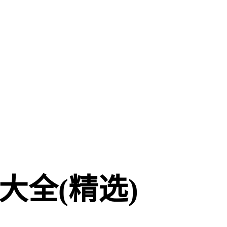
全(精选)