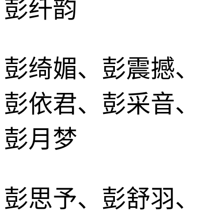
彭纤韵
彭绮媚、彭震撼、
彭依君、彭采音、
彭月梦
彭思予、彭舒羽、