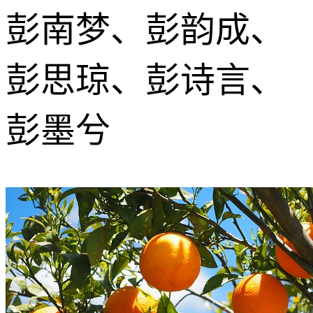
彭南梦、彭韵成、
彭思琼、彭诗言、
彭墨兮