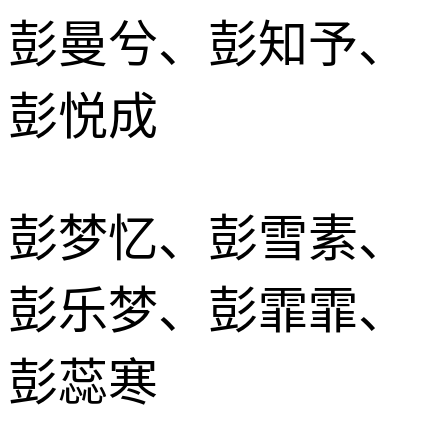
彭曼兮、彭知予、
彭悦成
彭梦忆、彭雪素、
彭乐梦、彭霏霏、
彭蕊寒