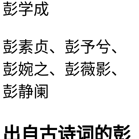
彭学成
彭素贞、彭予兮、
彭婉之、彭薇影、
彭静阑
出自古诗词的彭