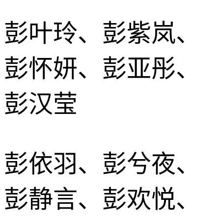
彭叶玲、彭紫岚、
彭怀妍、彭亚彤、
彭汉莹
彭依羽、彭兮夜、
彭静言、彭欢悦、