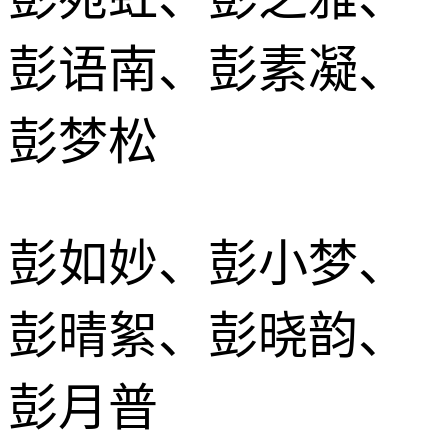
彭语南、彭素凝、
彭梦松
彭如妙、彭小梦、
彭晴絮、彭晓韵、
彭月普