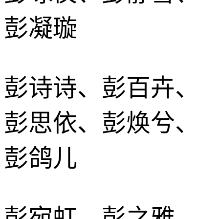
彭凝璇
彭诗诗、彭百卉、
彭思依、彭焕兮、
彭鸽儿
彭宛虹、彭之雅、