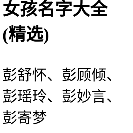
女孩名字大全
(精选)
彭舒怀、彭顾倾、
彭瑶玲、彭妙言、
彭寄梦