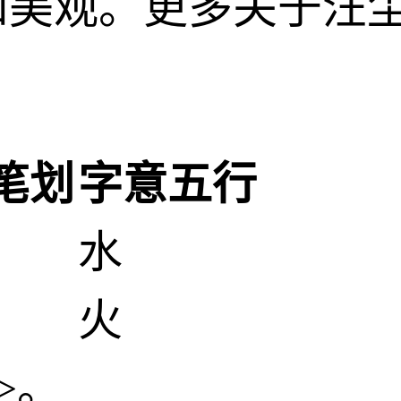
和美观。更多关于汪
笔划
字意五行
水
火
>。