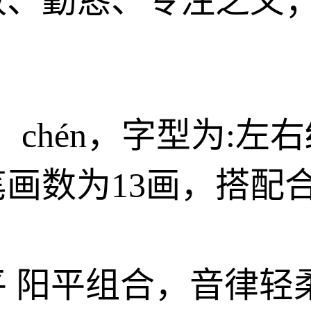
致、勤恳、专注之义
g、chén，字型为:
画数为13画，搭配
平 阳平组合，音律轻