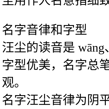
尘
用作人名意指细
名字音律和字型
汪尘
的读音是 wān
字型优美，名字总笔
观。
名字
汪尘
音律为阴