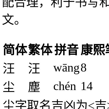
配合理，利于书写
文。
简体
繁体
拼音
康熙
wāng
8
汪
汪
chén
14
尘
塵
尘
字取名吉凶为<
吉