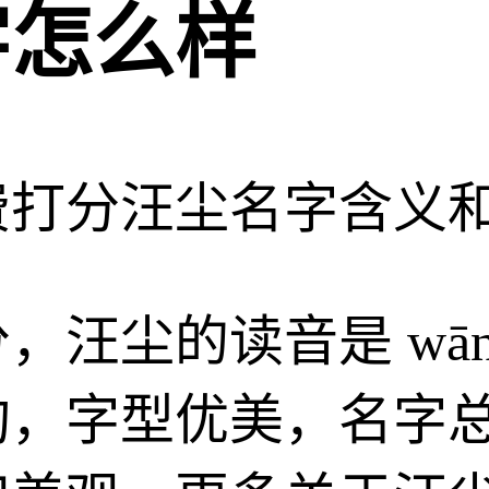
字怎么样
费打分
汪尘名字含义
分，
汪尘
的读音是 wān
，字型优美，名字总