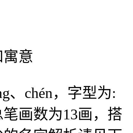
和寓意
g、chén，字型为:
笔画数为13画，搭