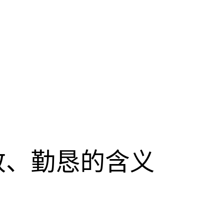
致、勤恳的含义