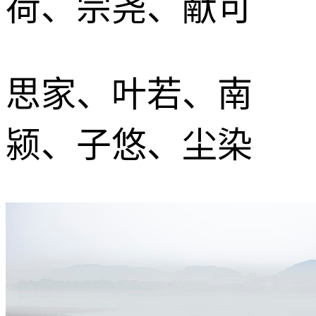
荷、宗尧、献可
思家、叶若、南
颍、子悠、尘染