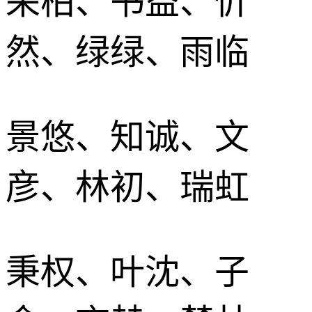
采柏、书益、忻
然、绿绿、雨临
景悠、知诚、文
彦、林初、瑞虹
秉权、叶沈、子