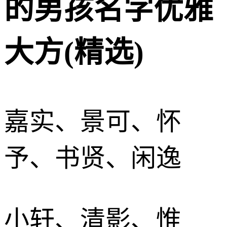
的男孩名字优雅
大方(精选)
嘉实、景可、怀
予、书贤、闲逸
小轩、清影、惟