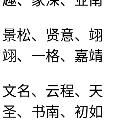
趣、家深、亚南
景松、贤意、翊
翊、一格、嘉靖
文名、云程、天
圣、书南、初如