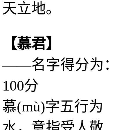
天立地。
【慕君】
——名字得分为：
100分
慕(mù)字五行为
水
，意指受人敬