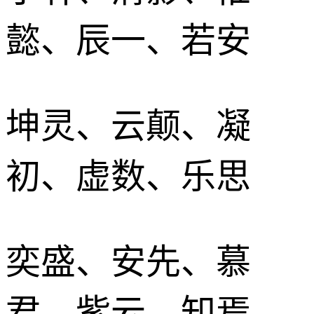
懿、辰一、若安
坤灵、云颠、凝
初、虚数、乐思
奕盛、安先、慕
君、紫云、知焉