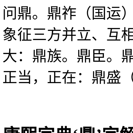
问鼎。鼎祚（国运
象征三方并立、互
大：鼎族。鼎臣。
正当，正在：鼎盛（s