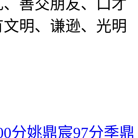
礼、善交朋友、口才
有文明、谦逊、光明
00分
姚鼎宸
97分
季鼎