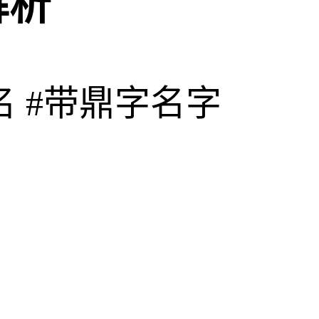
解析
名
#带鼎字名字