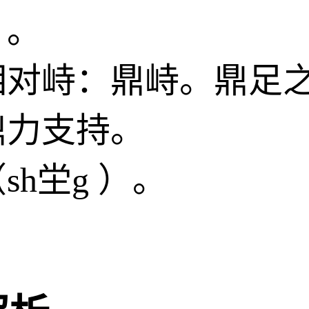
）。
相对峙：鼎峙。鼎足
鼎力支持。
h坣g ）。