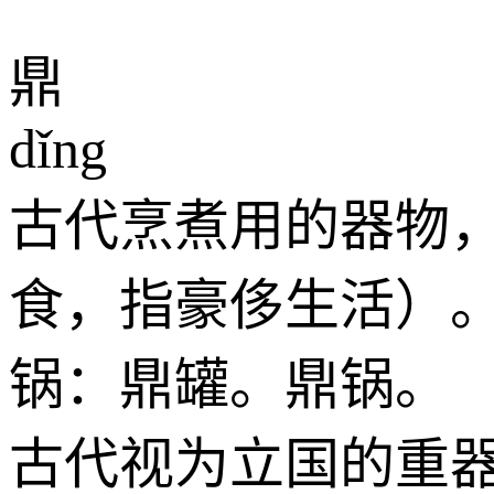
鼎
dǐng
古代烹煮用的器物
食，指豪侈生活）
锅：鼎罐。鼎锅。
古代视为立国的重