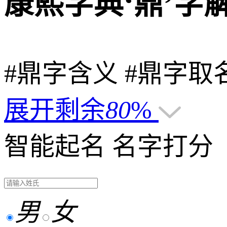
康熙字典‘鼎’字
#鼎字含义
#鼎字取
展开剩余
80
%
智能起名
名字打分
男
女