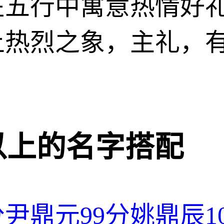
在五行中寓意热情好
上热烈之象，主礼，
分以上的名字搭配
分
尹鼎元
99分
姚鼎辰
1