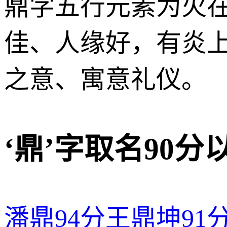
鼎字五行元素为火
佳、人缘好，有炎
之意、寓意礼仪。
‘鼎’字取名90
潘鼎
94分
王鼎坤
91