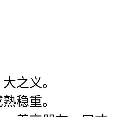
、大之义。
成熟稳重。