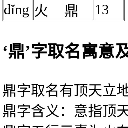
dǐng
13
火
鼎
‘鼎’字取名寓意
鼎字取名有顶天立
鼎字含义：意指顶