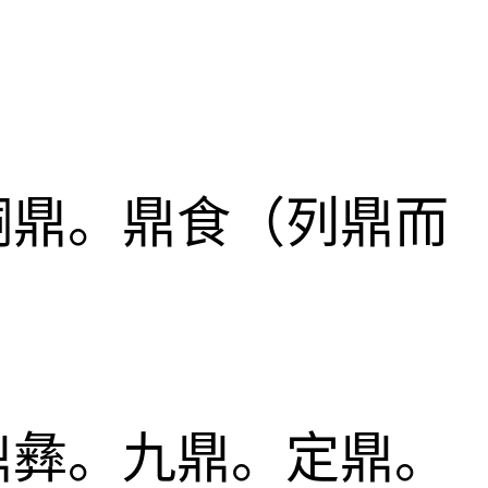
铜鼎。鼎食（列鼎而
鼎彝。九鼎。定鼎。