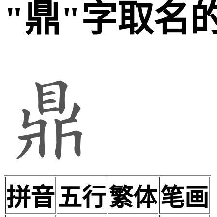
"鼎"字取名
拼音
五行
繁体
笔画