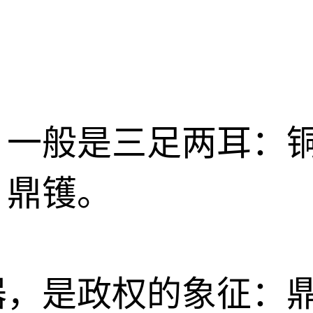
，一般是三足两耳：
。鼎镬。
器，是政权的象征：