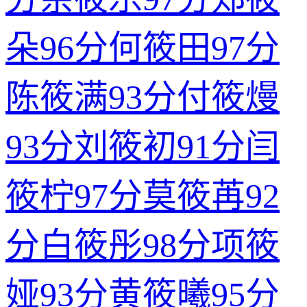
朵
96分
何筱田
97分
陈筱满
93分
付筱熳
93分
刘筱初
91分
闫
筱柠
97分
莫筱苒
92
分
白筱彤
98分
项筱
娅
93分
黄筱曦
95分