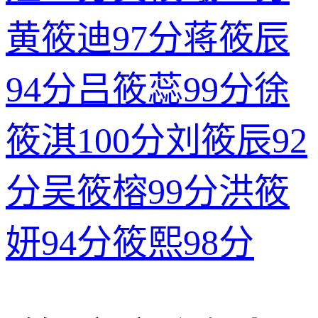
黄筱迪
97分
蒋筱辰
94分
吕筱蕊
99分
徐
筱淇
100分
刘筱辰
92
分
吴筱榕
99分
洪筱
妍
94分
筱熙
98分