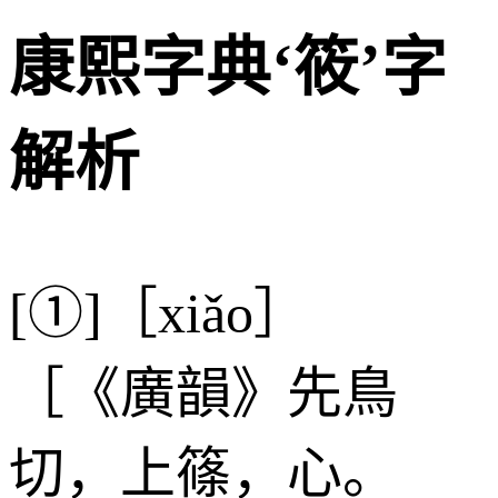
康熙字典‘筱’字
解析
[①]［xiǎo］
［《廣韻》先鳥
切，上篠，心。