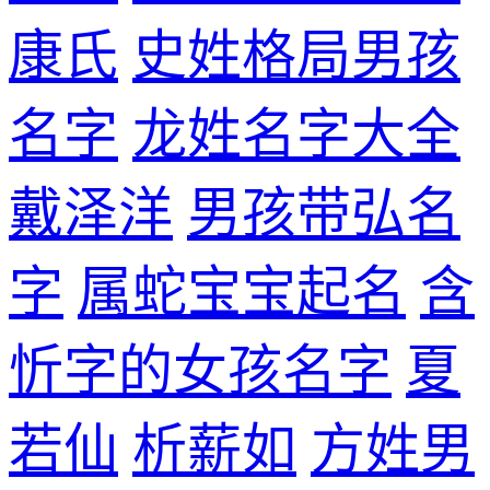
康氏
史姓格局男孩
名字
龙姓名字大全
戴泽洋
男孩带弘名
字
属蛇宝宝起名
含
忻字的女孩名字
夏
若仙
析薪如
方姓男