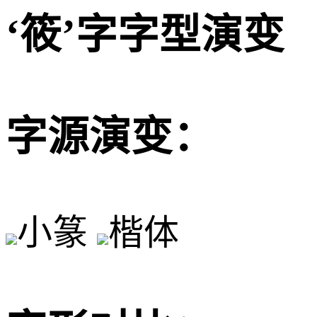
‘筱’字字型演变
字源演变：
小篆
楷体