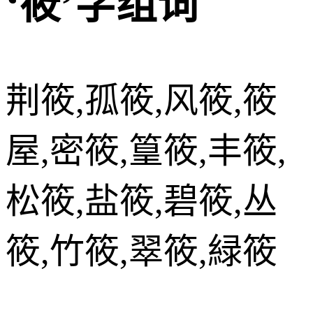
‘筱’字组词
荆筱,孤筱,风筱,筱
屋,密筱,篁筱,丰筱,
松筱,盐筱,碧筱,丛
筱,竹筱,翠筱,緑筱