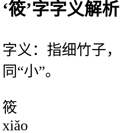
‘筱’字字义解析
字义：指细竹子，
同“小”。
筱
xiǎo