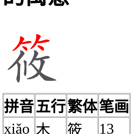
拼音
五行
繁体
笔画
xiǎo
13
木
筱