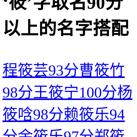
‘筱’字取名90分
以上的名字搭配
程筱芸
93分
曹筱竹
98分
王筱宁
100分
杨
筱唅
98分
赖筱乐
94
分
余筱乐
97分
郑筱