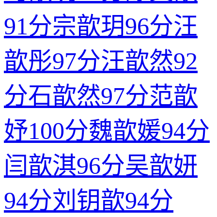
91分
宗歆玥
96分
汪
歆彤
97分
汪歆然
92
分
石歆然
97分
范歆
妤
100分
魏歆媛
94分
闫歆淇
96分
吴歆妍
94分
刘钥歆
94分