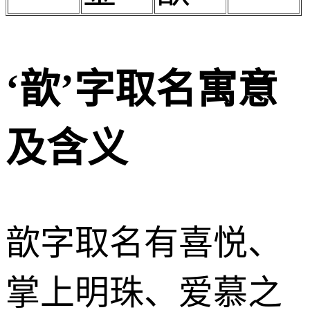
‘歆’字取名寓意
及含义
歆字取名有喜悦、
掌上明珠、爱慕之