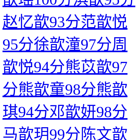
赵忆歆
93分
范歆悦
95分
徐歆潼
97分
周
歆悦
94分
熊苡歆
97
分
熊歆童
98分
熊歆
琪
94分
邓歆妍
98分
马歆玥
99分
陈文歆