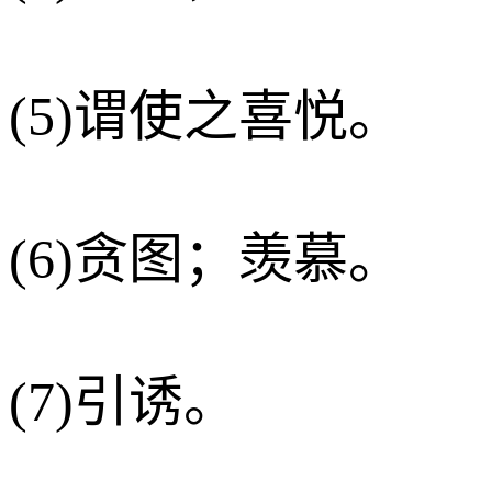
(5)谓使之喜悦。
(6)贪图；羡慕。
(7)引诱。