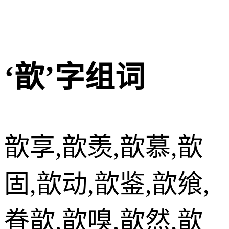
‘歆’字组词
歆享,歆羡,歆慕,歆
固,歆动,歆鉴,歆飨,
眷歆,歆嗅,歆然,歆