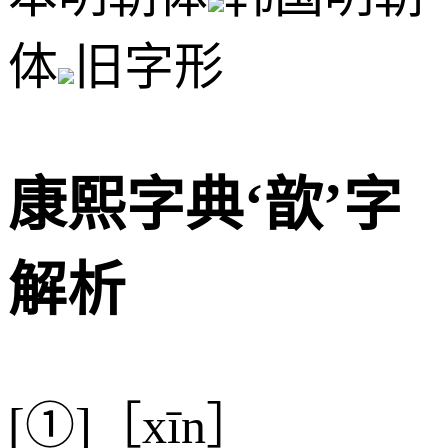
体
旧字形
康熙字典‘歆’字
解析
[①]［xīn］