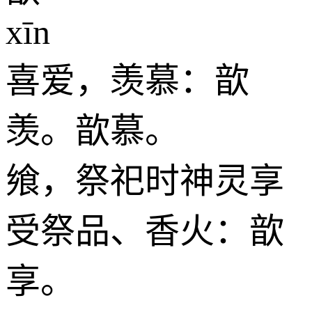
xīn
喜爱，羡慕：歆
羡。歆慕。
飨，祭祀时神灵享
受祭品、香火：歆
享。