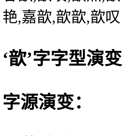
艳,嘉歆,歆歆,歆叹
‘歆’字字型演变
字源演变：