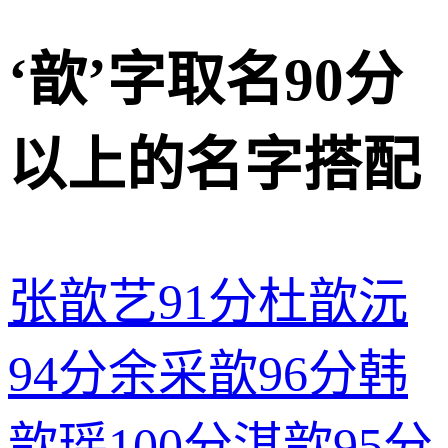
‘歆’字取名90分
以上的名字搭配
张歆艺
91分
杜歆沅
94分
余采歆
96分
韩
歆瑶
100分
淇歆
95分