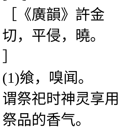
［《廣韻》許金
切，平侵，曉。
］
(1)飨，嗅闻。
谓祭祀时神灵享用
祭品的香气。