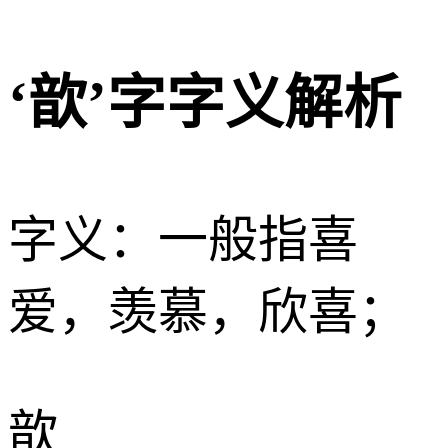
‘歆’字字义解析
字义：一般指喜
爱，羡慕，欣喜；
歆