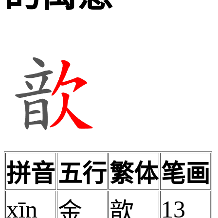
拼音
五行
繁体
笔画
xīn
13
金
歆