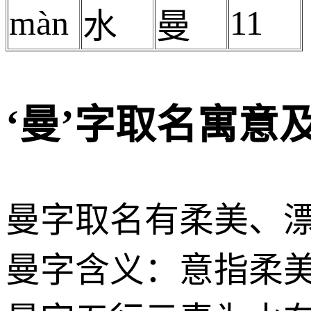
màn
11
水
曼
‘曼’字取名寓意
曼字取名有柔美、
曼字含义：意指柔