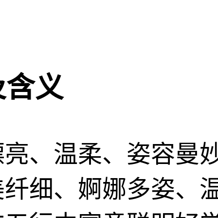
及含义
漂亮、温柔、姿容曼
美纤细、婀娜多姿、