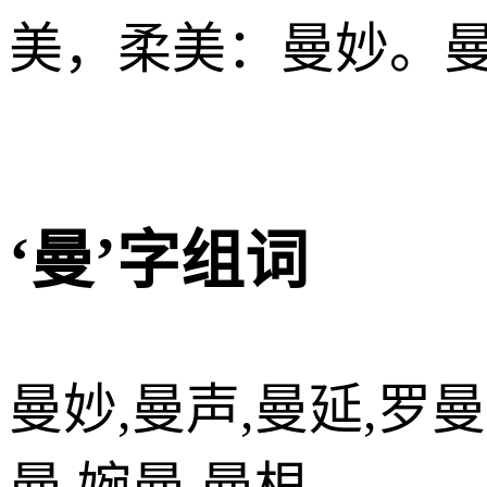
美，柔美：曼妙。
‘曼’字组词
曼妙,曼声,曼延,罗曼