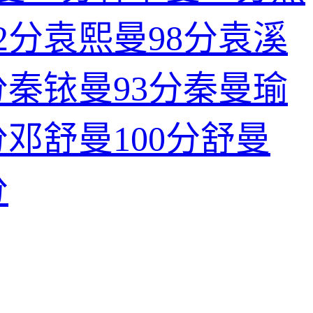
2分
袁熙曼
98分
袁溪
分
秦铱曼
93分
秦曼瑜
分
邓舒曼
100分
舒曼
分