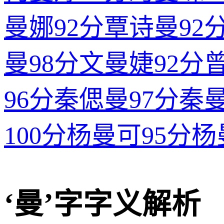
曼娜
92分
覃诗曼
92
曼
98分
文曼婕
92分
96分
秦偲曼
97分
秦
100分
杨曼可
95分
杨
‘曼’字字义解析