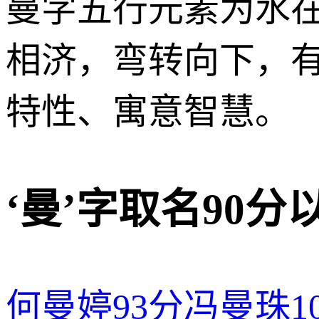
曼字五行元素为水
相济，弯转向下，
特性、寓意智慧。
‘曼’字取名90
何曼婷
93分
冯曼珠
1