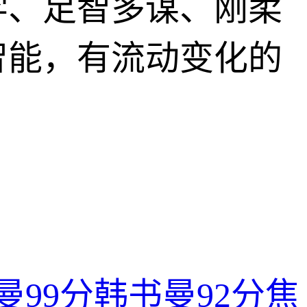
学、足智多谋、刚柔
智能，有流动变化的
曼
99分
韩书曼
92分
焦