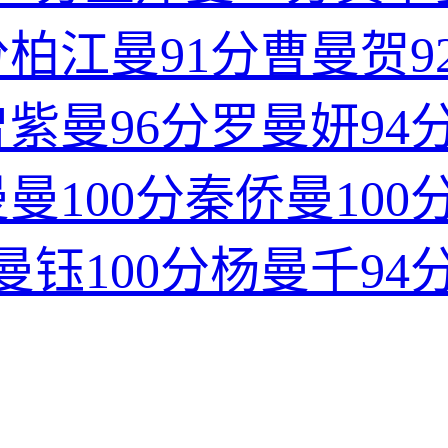
分
柏江曼
91分
曹曼贺
9
曾紫曼
96分
罗曼妍
94
曼曼
100分
秦侨曼
100
曼钰
100分
杨曼千
94