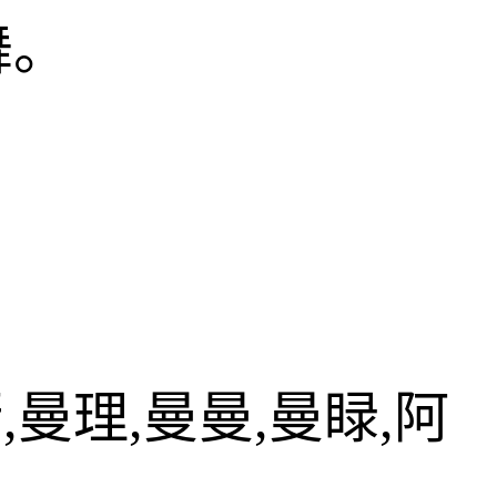
舞。
,曼理,曼曼,曼睩,阿