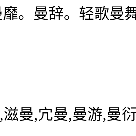
曼靡。曼辞。轻歌曼
,滋曼,宂曼,曼游,曼衍