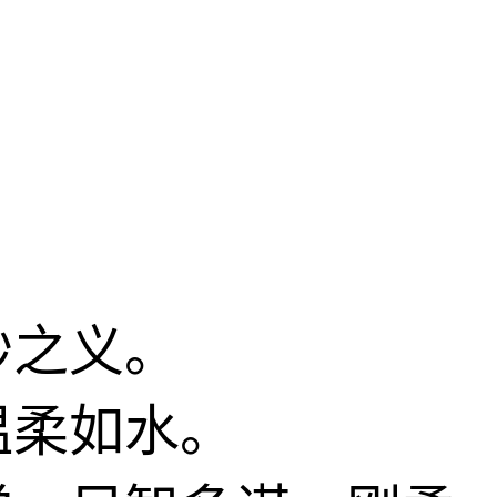
妙之义。
温柔如水。