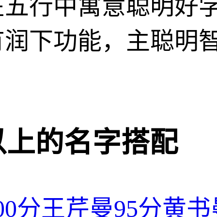
在五行中寓意聪明好
有润下功能，主聪明
分以上的名字搭配
00分
王芹曼
95分
黄书