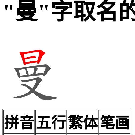
"曼"字取名
拼音
五行
繁体
笔画