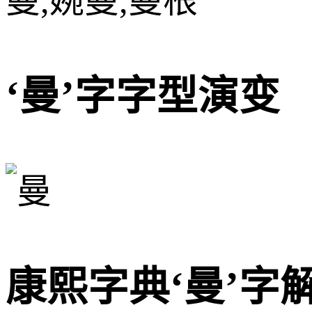
曼,婉曼,曼根
‘曼’字字型演变
康熙字典‘曼’字