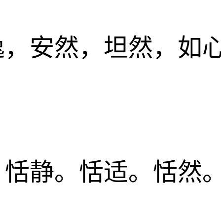
逸，安然，坦然，如
：恬静。恬适。恬然
。