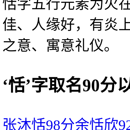
恬字五行元素为火
佳、人缘好，有炎
之意、寓意礼仪。
‘恬’字取名90
张沐恬
98分
余恬欣
9