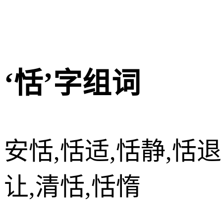
‘恬’字组词
安恬,恬适,恬静,恬退
让,清恬,恬惰