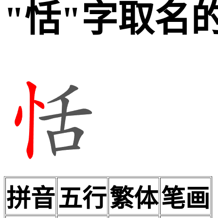
"恬"字取名
拼音
五行
繁体
笔画