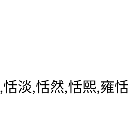
,恬淡,恬然,恬熙,雍恬