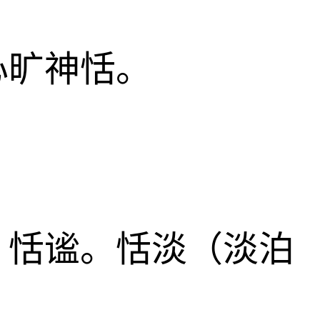
心旷神恬。
。恬谧。恬淡（淡泊