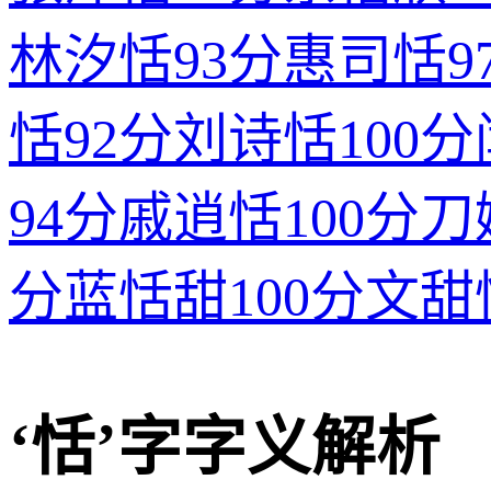
林汐恬
93分
惠司恬
9
恬
92分
刘诗恬
100分
94分
戚逍恬
100分
刀
分
蓝恬甜
100分
文甜
‘恬’字字义解析