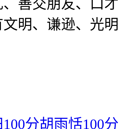
礼、善交朋友、口才
有文明、谦逊、光明
田
100分
胡雨恬
100分