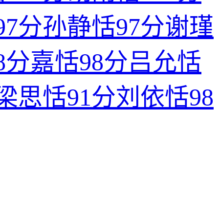
97分
孙静恬
97分
谢瑾
8分
嘉恬
98分
吕允恬
梁思恬
91分
刘依恬
98