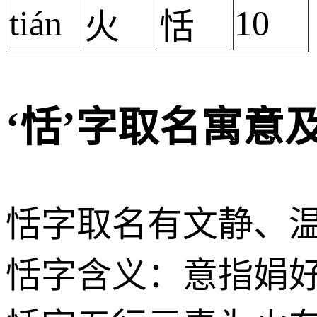
tián
10
火
恬
‘恬’字取名寓意
恬字取名有文静、
恬字含义：意指娟