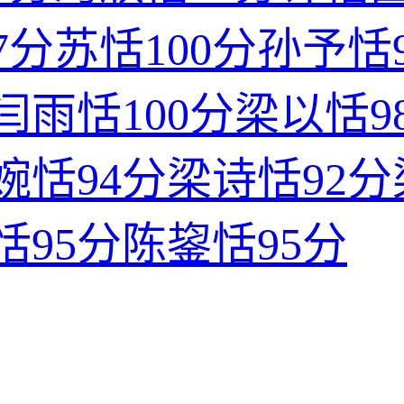
7分
苏恬
100分
孙予恬
闫雨恬
100分
梁以恬
9
婉恬
94分
梁诗恬
92分
恬
95分
陈鋆恬
95分