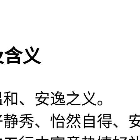
及含义
温和、安逸之义。
好静秀、怡然自得、