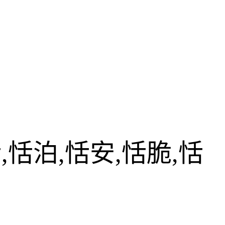
,恬泊,恬安,恬脆,恬