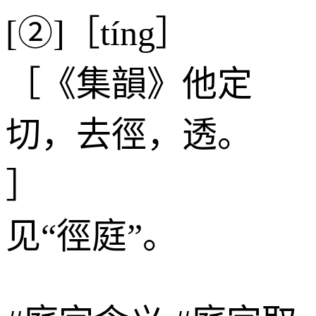
[②]［tíng］
［《集韻》他定
切，去徑，透。
］
见“徑庭”。