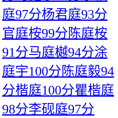
庭
97分
杨君庭
93分
官庭桉
99分
陈庭桉
91分
马庭樾
94分
涂
庭宇
100分
陈庭毅
94
分
楷庭
100分
瞿楷庭
98分
李砚庭
97分