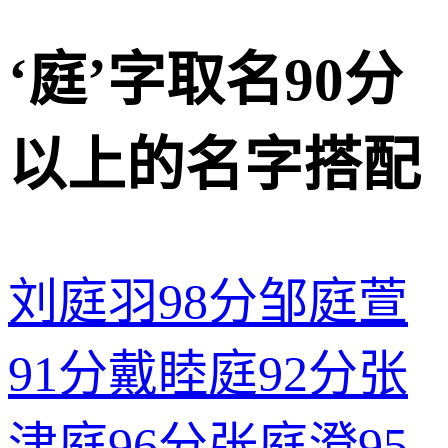
‘庭’字取名90分
以上的名字搭配
刘庭羽
98分
邹庭萱
91分
戴睦庭
92分
张
津庭
96分
张庭澄
95