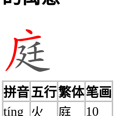
拼音
五行
繁体
笔画
tíng
10
火
庭