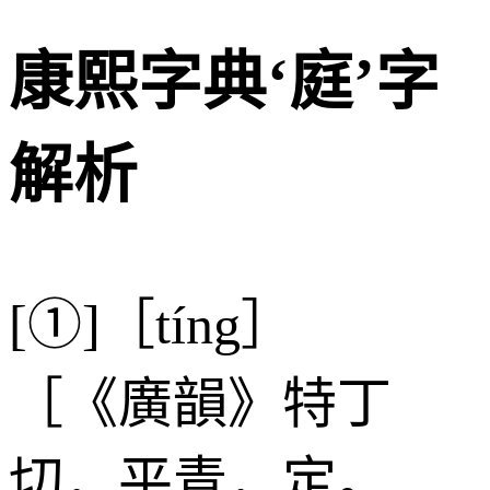
康熙字典‘庭’字
解析
[①]［tíng］
［《廣韻》特丁
切，平青，定。