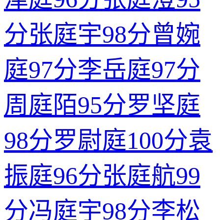
分
张庭宇
98分
曾婉
庭
97分
李岳庭
97分
周庭陌
95分
罗坚庭
98分
罗尉庭
100分
袁
振庭
96分
张庭航
99
分
冯庭宇
98分
李松