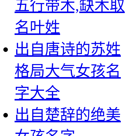
五行带木,缺木取
名叶姓
出自唐诗的苏姓
格局大气女孩名
字大全
出自楚辞的绝美