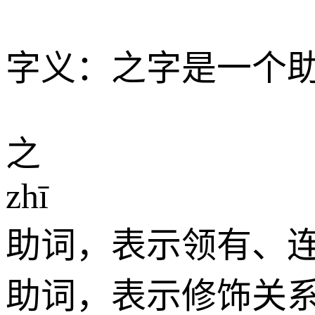
字义：之字是一个助
之
zhī
助词，表示领有、
助词，表示修饰关