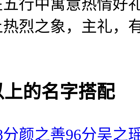
在五行中寓意热情好
上热烈之象，主礼，
分以上的名字搭配
8分
颜之善
96分
吴之