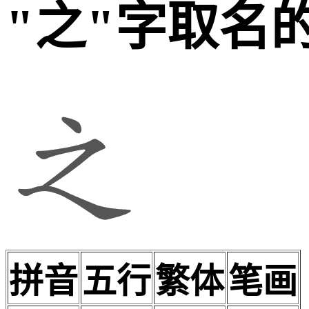
"之"字取名
拼音
五行
繁体
笔画