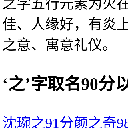
之字五行元素为火
佳、人缘好，有炎
之意、寓意礼仪。
‘之’字取名90
沈琬之
91分
颜之奇
9