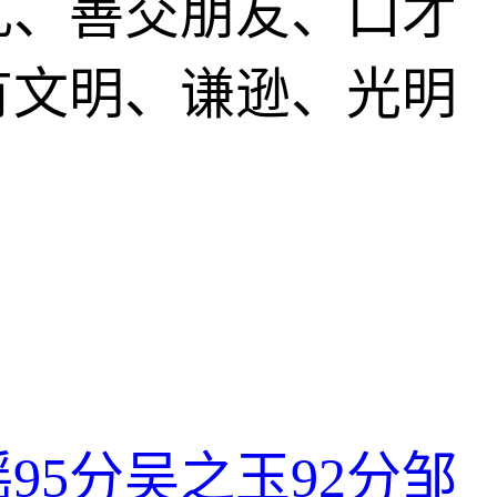
礼、善交朋友、口才
有文明、谦逊、光明
瑶
95分
吴之玉
92分
邹