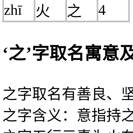
zhī
4
火
之
‘之’字取名寓意
之字取名有善良、
之字含义：意指持