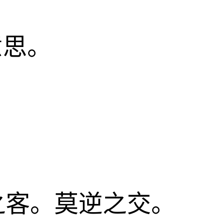
意思。
。
之客。莫逆之交。