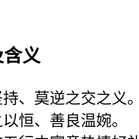
及含义
坚持、莫逆之交之义
之以恒、善良温婉。