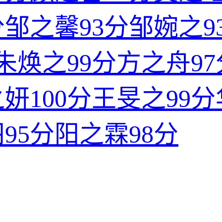
分
邹之馨
93分
邹婉之
9
朱焕之
99分
方之舟
9
之妍
100分
王旻之
99分
羽
95分
阳之霖
98分