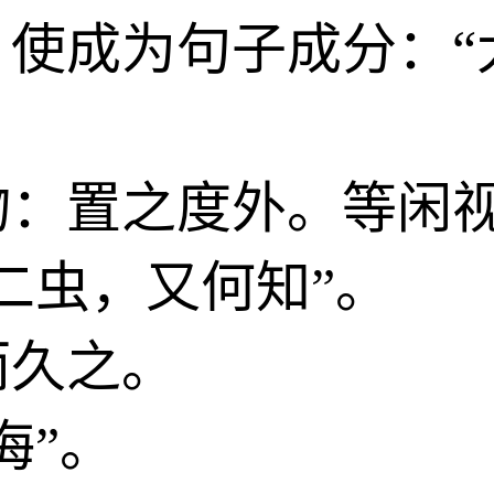
，使成为句子成分：“
物：置之度外。等闲
二虫，又何知”。
而久之。
海”。