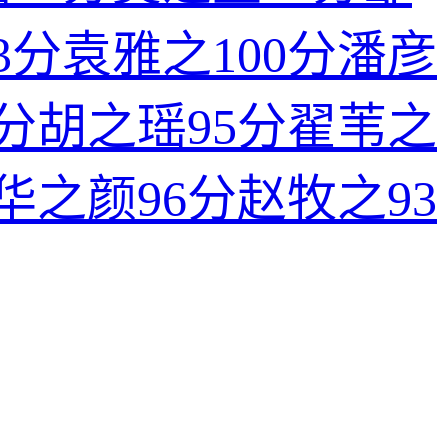
3分
袁雅之
100分
潘彦
7分
胡之瑶
95分
翟苇之
华之颜
96分
赵牧之
93