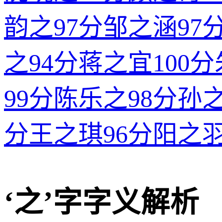
韵之
97分
邹之涵
97
之
94分
蒋之宜
100分
99分
陈乐之
98分
孙
分
王之琪
96分
阳之
‘之’字字义解析