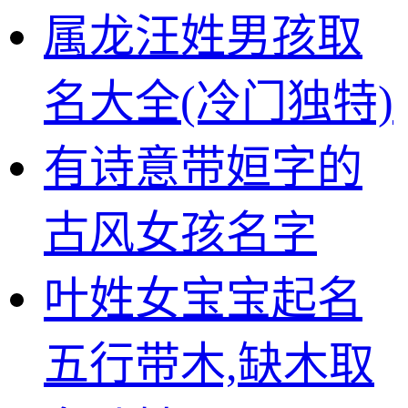
属龙汪姓男孩取
名大全(冷门独特)
有诗意带姮字的
古风女孩名字
叶姓女宝宝起名
五行带木,缺木取