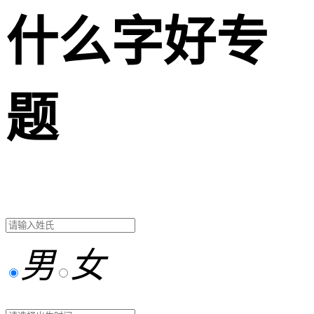
什么字好专
题
男
女