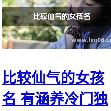
比较仙气的女孩
名 有涵养冷门独