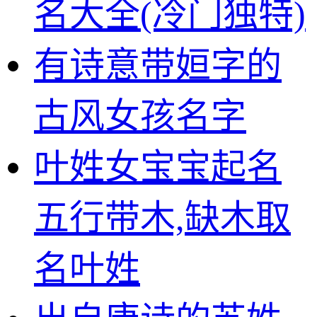
名大全(冷门独特)
有诗意带姮字的
古风女孩名字
叶姓女宝宝起名
五行带木,缺木取
名叶姓