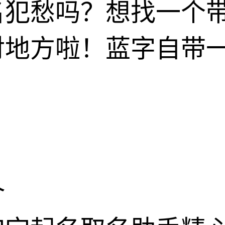
犯愁吗？想找一个带
对地方啦！蓝字自带
介