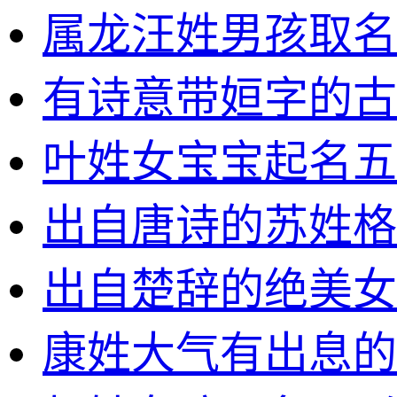
属龙汪姓男孩取名
有诗意带姮字的古
叶姓女宝宝起名五
出自唐诗的苏姓格
出自楚辞的绝美女
康姓大气有出息的