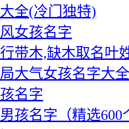
大全(冷门独特)
风女孩名字
行带木,缺木取名叶
局大气女孩名字大
孩名字
男孩名字（精选600