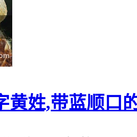
字黄姓,带蓝顺口