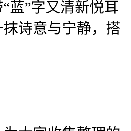
“蓝”字又清新悦耳
一抹诗意与宁静，搭