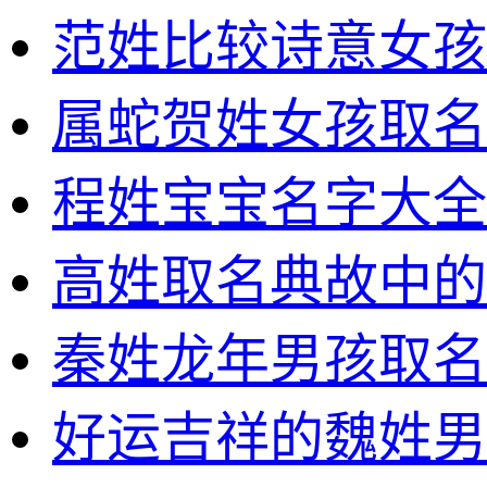
范姓比较诗意女孩
属蛇贺姓女孩取名
程姓宝宝名字大全
高姓取名典故中的
秦姓龙年男孩取名
好运吉祥的魏姓男