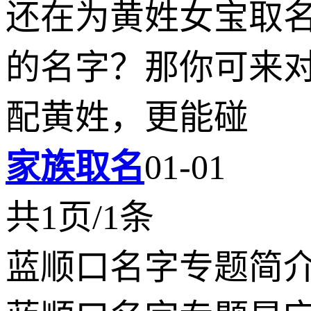
还在为黄姓女宝取名
的名字？那你可来
配黄姓，更能碰
家族取名
01-01
共1页/1条
蓝顺口名字专题简