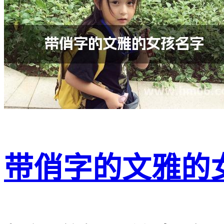
带俏字的文雅的