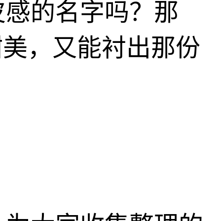
皮感的名字吗？那
甜美，又能衬出那份