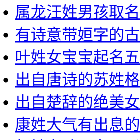
属龙汪姓男孩取名
有诗意带姮字的古
叶姓女宝宝起名五
出自唐诗的苏姓格
出自楚辞的绝美女
康姓大气有出息的