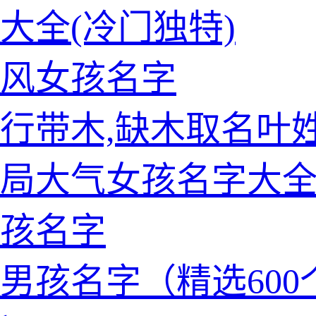
大全(冷门独特)
风女孩名字
行带木,缺木取名叶
局大气女孩名字大
孩名字
男孩名字（精选600