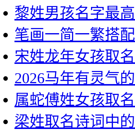
黎姓男孩名字最高
笔画一简一繁搭配
宋姓龙年女孩取名
2026马年有灵气
属蛇傅姓女孩取名
梁姓取名诗词中的