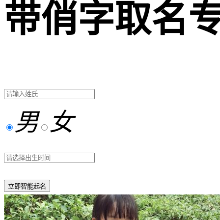
带俏字取名
男
女
立即智能起名