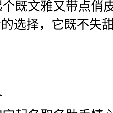
起个既文雅又带点俏
错的选择，它既不失
介