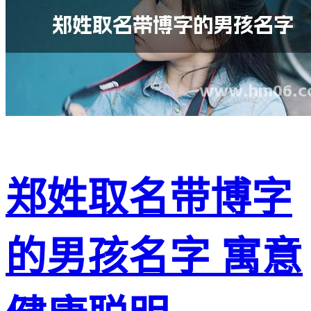
郑姓取名带博字
的男孩名字 寓意