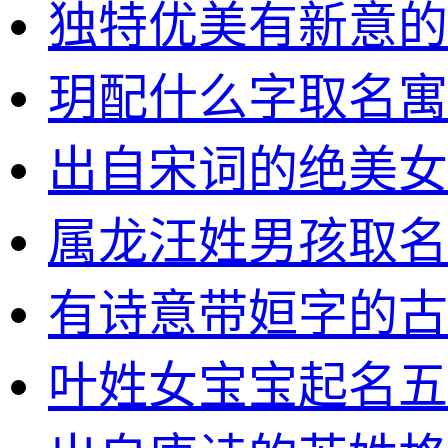
独特优美有新意的
玥配什么字取名寓
出自宋词的绝美女
属龙汪姓男孩取名
有诗意带姮字的古
叶姓女宝宝起名五