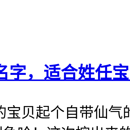
名字，适合姓任宝
的宝贝起个自带仙气