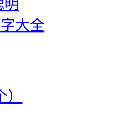
聪明
名字大全
个）