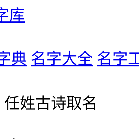
字库
字典
名字大全
名字
> 任姓古诗取名