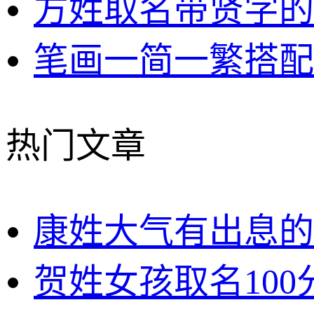
方姓取名带贤字的
笔画一简一繁搭配
热门文章
康姓大气有出息的
贺姓女孩取名100